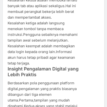
Kesalahan kedua adalah membuka terlalu
banyak tab atau aplikasi sekaligus.Hal ini
membuat perangkat bekerja lebih berat
dan memperlambat akses.
Kesalahan ketiga adalah langsung
menekan tombol tanpa membaca
instruksi.Pengguna sebaiknya memahami
tampilan awal sebelum melanjutkan.
Kesalahan keempat adalah membagikan
data login kepada orang lain.Informasi
akun harus tetap pribadi agar keamanan
tetap terjaga.
Insight Pengalaman Digital yang
Lebih Praktis
Berdasarkan pola penggunaan platform
digital,pengalaman yang praktis biasanya
dibangun dari tiga elemen
utama.Pertama,tampilan yang mudah
dipahami.Kedua,akses yang stabil melalui