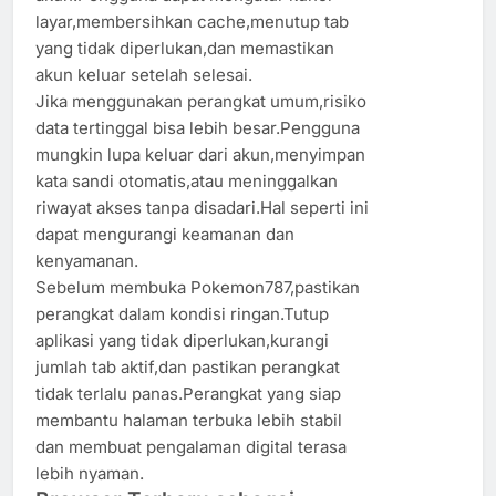
layar,membersihkan cache,menutup tab
yang tidak diperlukan,dan memastikan
akun keluar setelah selesai.
Jika menggunakan perangkat umum,risiko
data tertinggal bisa lebih besar.Pengguna
mungkin lupa keluar dari akun,menyimpan
kata sandi otomatis,atau meninggalkan
riwayat akses tanpa disadari.Hal seperti ini
dapat mengurangi keamanan dan
kenyamanan.
Sebelum membuka Pokemon787,pastikan
perangkat dalam kondisi ringan.Tutup
aplikasi yang tidak diperlukan,kurangi
jumlah tab aktif,dan pastikan perangkat
tidak terlalu panas.Perangkat yang siap
membantu halaman terbuka lebih stabil
dan membuat pengalaman digital terasa
lebih nyaman.