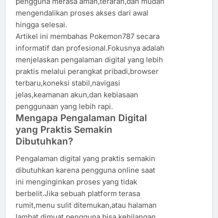
pengguna merasa aman,terarah,dan mudah
mengendalikan proses akses dari awal
hingga selesai.
Artikel ini membahas Pokemon787 secara
informatif dan profesional.Fokusnya adalah
menjelaskan pengalaman digital yang lebih
praktis melalui perangkat pribadi,browser
terbaru,koneksi stabil,navigasi
jelas,keamanan akun,dan kebiasaan
penggunaan yang lebih rapi.
Mengapa Pengalaman Digital
yang Praktis Semakin
Dibutuhkan?
Pengalaman digital yang praktis semakin
dibutuhkan karena pengguna online saat
ini menginginkan proses yang tidak
berbelit.Jika sebuah platform terasa
rumit,menu sulit ditemukan,atau halaman
lambat dimuat,pengguna bisa kehilangan