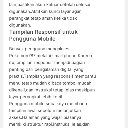
lain,pastikan akun keluar setelah selesai
digunakan.Aktifkan kunci layar agar
perangkat tetap aman ketika tidak
digunakan.
Tampilan Responsif untuk
Pengguna Mobile
Banyak pengguna mengakses
Pokemon787 melalui smartphone.Karena
itu,tampilan responsif menjadi bagian
penting dari pengalaman digital yang
praktis.Tampilan yang responsif membantu
menu tetap mudah dibaca,tombol mudah
dikenali,dan instruksi tetap jelas meskipun
layar perangkat lebih kecil.
Pengguna mobile sebaiknya membaca
tampilan awal sebelum melanjutkan
akses.Halaman yang wajar biasanya
memiliki struktur rapi,instruksi jelas,dan