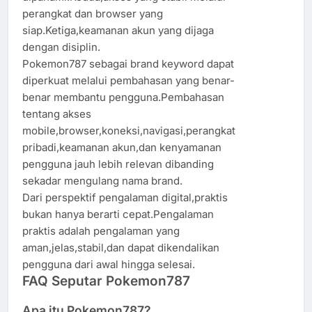
perangkat dan browser yang
siap.Ketiga,keamanan akun yang dijaga
dengan disiplin.
Pokemon787 sebagai brand keyword dapat
diperkuat melalui pembahasan yang benar-
benar membantu pengguna.Pembahasan
tentang akses
mobile,browser,koneksi,navigasi,perangkat
pribadi,keamanan akun,dan kenyamanan
pengguna jauh lebih relevan dibanding
sekadar mengulang nama brand.
Dari perspektif pengalaman digital,praktis
bukan hanya berarti cepat.Pengalaman
praktis adalah pengalaman yang
aman,jelas,stabil,dan dapat dikendalikan
pengguna dari awal hingga selesai.
FAQ Seputar Pokemon787
Apa itu Pokemon787?