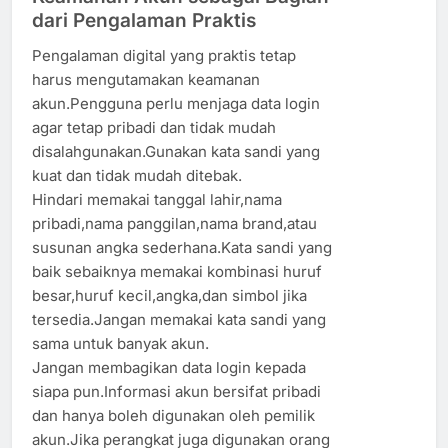
dari Pengalaman Praktis
Pengalaman digital yang praktis tetap
harus mengutamakan keamanan
akun.Pengguna perlu menjaga data login
agar tetap pribadi dan tidak mudah
disalahgunakan.Gunakan kata sandi yang
kuat dan tidak mudah ditebak.
Hindari memakai tanggal lahir,nama
pribadi,nama panggilan,nama brand,atau
susunan angka sederhana.Kata sandi yang
baik sebaiknya memakai kombinasi huruf
besar,huruf kecil,angka,dan simbol jika
tersedia.Jangan memakai kata sandi yang
sama untuk banyak akun.
Jangan membagikan data login kepada
siapa pun.Informasi akun bersifat pribadi
dan hanya boleh digunakan oleh pemilik
akun.Jika perangkat juga digunakan orang