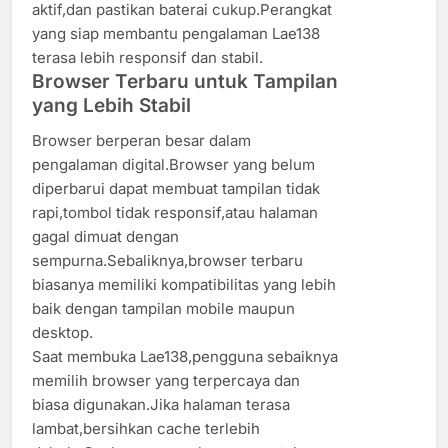
aktif,dan pastikan baterai cukup.Perangkat
yang siap membantu pengalaman Lae138
terasa lebih responsif dan stabil.
Browser Terbaru untuk Tampilan
yang Lebih Stabil
Browser berperan besar dalam
pengalaman digital.Browser yang belum
diperbarui dapat membuat tampilan tidak
rapi,tombol tidak responsif,atau halaman
gagal dimuat dengan
sempurna.Sebaliknya,browser terbaru
biasanya memiliki kompatibilitas yang lebih
baik dengan tampilan mobile maupun
desktop.
Saat membuka Lae138,pengguna sebaiknya
memilih browser yang terpercaya dan
biasa digunakan.Jika halaman terasa
lambat,bersihkan cache terlebih