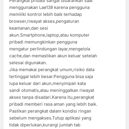
Perangkat pribadi sangat disarankan saat
menggunakan Lae138 karena pengguna
memiliki kontrol lebih baik terhadap
browser,riwayat akses,pengaturan
keamanan,dan sesi
akun.Smartphone,laptop,atau komputer
pribadi memungkinkan pengguna
mengatur perlindungan layar,mengelola
cache,dan memastikan akun keluar setelah
selesai digunakan.
Jika memakai perangkat umum,risiko data
tertinggal lebih besar.Pengguna bisa saja
lupa keluar dari akun,menyimpan kata
sandi otomatis,atau meninggalkan riwayat
akses tanpa disadari.Karena itu,perangkat
pribadi memberi rasa aman yang lebih baik.
Pastikan perangkat dalam kondisi ringan
sebelum mengakses.Tutup aplikasi yang
tidak diperlukan,kurangi jumlah tab