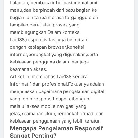
halaman,membaca informasi,memahami
menu,dan berpindah dari satu bagian ke
bagian lain tanpa merasa terganggu oleh
tampilan berat atau proses yang
membingungkan.Dalam konteks
Lae138,responsivitas juga berkaitan
dengan kesiapan browser,koneksi
internet,perangkat yang digunakan,serta
kebiasaan pengguna dalam menjaga
keamanan akses.
Artikel ini membahas Lae138 secara
informatif dan profesional.Fokusnya adalah
menjelaskan bagaimana pengalaman digital
yang lebih responsif dapat dibangun
melalui akses mobile,navigasi yang
jelas,keamanan akun,perangkat pribadi,dan
kebiasaan penggunaan yang lebih teratur.
Mengapa Pengalaman Responsif
Sangat Penting?