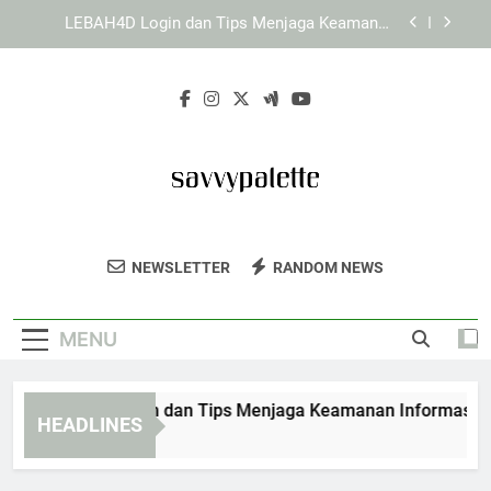
Skip
Login KAYA787 dan Tips Menjaga Keamanan
to
Akun
content
Cara Menjaga Keamanan Perangkat sebelum
Membuka KAYA787 Login
EDWINSLOT Login dan Tips Menjaga Keamanan
Informasi Akun
LEBAH4D Login dan Tips Menjaga Keamanan
Informasi Akun
Login KAYA787 dan Tips Menjaga Keamanan
Akun
Savvy Palette
Inspirasi Desain Kreatif Dan Tips Dekorasi
Cara Menjaga Keamanan Perangkat sebelum
NEWSLETTER
RANDOM NEWS
Membuka KAYA787 Login
Rumah Dari Savvy Palette. Solusi Untuk
Rumah Impian Anda.
MENU
DWINSLOT Login dan Tips Menjaga Keamanan Informasi Akun
HEADLINES
Weeks Ago