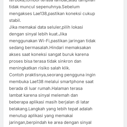
tidak muncul sepenuhnya.Sebelum
mengakses Lae138,pastikan koneksi cukup
stabil.
Jika memakai data seluler,pilih lokasi
dengan sinyal lebih kuat.Jika
menggunakan Wi-Fi,pastikan jaringan tidak
sedang bermasalah.Hindari memaksakan
akses saat koneksi sangat buruk karena
proses bisa terasa tidak sinkron dan
meningkatkan risiko salah klik.
Contoh praktisnya,seorang pengguna ingin
membuka Lae138 melalui smartphone saat
berada di luar rumah.Halaman terasa
lambat karena sinyal melemah dan
beberapa aplikasi masih berjalan di latar
belakang.Langkah yang lebih tepat adalah
menutup aplikasi yang memakai
jaringan,berpindah ke area dengan sinyal