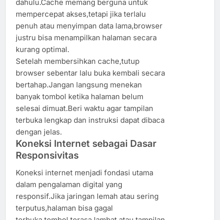
dahulu.Cache memang berguna untuk
mempercepat akses,tetapi jika terlalu
penuh atau menyimpan data lama,browser
justru bisa menampilkan halaman secara
kurang optimal.
Setelah membersihkan cache,tutup
browser sebentar lalu buka kembali secara
bertahap.Jangan langsung menekan
banyak tombol ketika halaman belum
selesai dimuat.Beri waktu agar tampilan
terbuka lengkap dan instruksi dapat dibaca
dengan jelas.
Koneksi Internet sebagai Dasar
Responsivitas
Koneksi internet menjadi fondasi utama
dalam pengalaman digital yang
responsif.Jika jaringan lemah atau sering
terputus,halaman bisa gagal
terbuka,tombol terasa lambat,atau tampilan