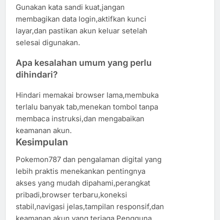
Gunakan kata sandi kuat,jangan
membagikan data login,aktifkan kunci
layar,dan pastikan akun keluar setelah
selesai digunakan.
Apa kesalahan umum yang perlu
dihindari?
Hindari memakai browser lama,membuka
terlalu banyak tab,menekan tombol tanpa
membaca instruksi,dan mengabaikan
keamanan akun.
Kesimpulan
Pokemon787 dan pengalaman digital yang
lebih praktis menekankan pentingnya
akses yang mudah dipahami,perangkat
pribadi,browser terbaru,koneksi
stabil,navigasi jelas,tampilan responsif,dan
keamanan akun yang terjaga.Pengguna