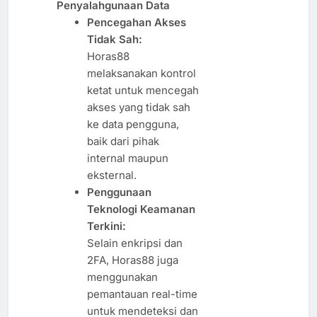
Penyalahgunaan Data
Pencegahan Akses
Tidak Sah:
Horas88
melaksanakan kontrol
ketat untuk mencegah
akses yang tidak sah
ke data pengguna,
baik dari pihak
internal maupun
eksternal.
Penggunaan
Teknologi Keamanan
Terkini:
Selain enkripsi dan
2FA, Horas88 juga
menggunakan
pemantauan real-time
untuk mendeteksi dan