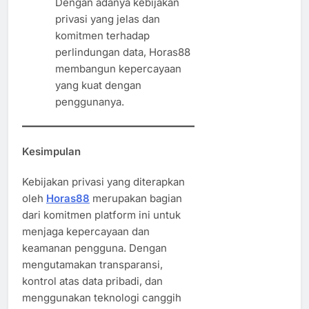
Dengan adanya kebijakan
privasi yang jelas dan
komitmen terhadap
perlindungan data, Horas88
membangun kepercayaan
yang kuat dengan
penggunanya.
Kesimpulan
Kebijakan privasi yang diterapkan
oleh
Horas88
merupakan bagian
dari komitmen platform ini untuk
menjaga kepercayaan dan
keamanan pengguna. Dengan
mengutamakan transparansi,
kontrol atas data pribadi, dan
menggunakan teknologi canggih