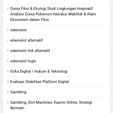
Dunia Fiksi & Ekologi Studi Lingkungan Imajinatif
Analisis Dunia Pokémon Interaksi Makhluk & Alam
Ekosistem dalam Fiksi
edwinslot
edwinslot alternatif
edwinslot link alternatif
edwinslot login
Etika Digital / Hukum & Teknologi
Evaluasi Stabilitas Platform Digital
Gambling
Gambling, Slot Machines, Kasino Online, Strategi
Bermain