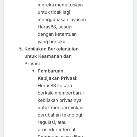
mereka memutuskan
untuk tidak lagi
menggunakan layanan
Horas88, sesuai
dengan ketentuan
yang berlaku.
Kebijakan Berkelanjutan
untuk Keamanan dan
Privasi
Pembaruan
Kebijakan Privasi:
Horas88 secara
berkala memperbarui
kebijakan privasinya
untuk mencerminkan
perubahan teknologi,
regulasi, atau
prosedur internal.
Pengguna akan diberi