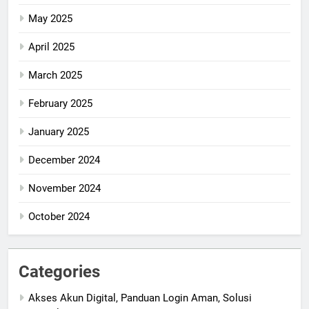
May 2025
April 2025
March 2025
February 2025
January 2025
December 2024
November 2024
October 2024
Categories
Akses Akun Digital, Panduan Login Aman, Solusi