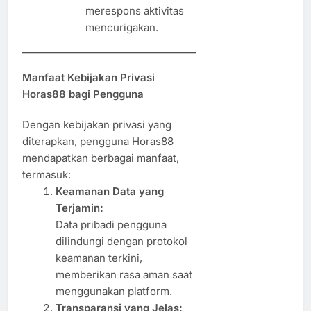
merespons aktivitas
mencurigakan.
Manfaat Kebijakan Privasi
Horas88 bagi Pengguna
Dengan kebijakan privasi yang
diterapkan, pengguna Horas88
mendapatkan berbagai manfaat,
termasuk:
Keamanan Data yang
Terjamin:
Data pribadi pengguna
dilindungi dengan protokol
keamanan terkini,
memberikan rasa aman saat
menggunakan platform.
Transparansi yang Jelas: