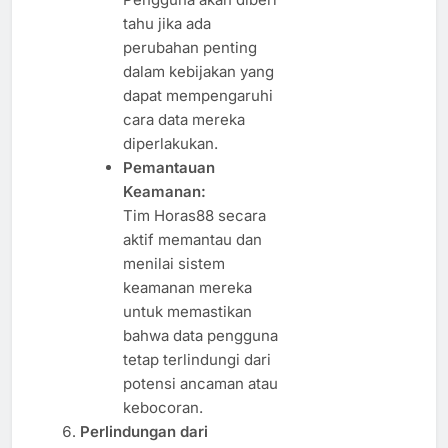
tahu jika ada
perubahan penting
dalam kebijakan yang
dapat mempengaruhi
cara data mereka
diperlakukan.
Pemantauan
Keamanan:
Tim Horas88 secara
aktif memantau dan
menilai sistem
keamanan mereka
untuk memastikan
bahwa data pengguna
tetap terlindungi dari
potensi ancaman atau
kebocoran.
Perlindungan dari