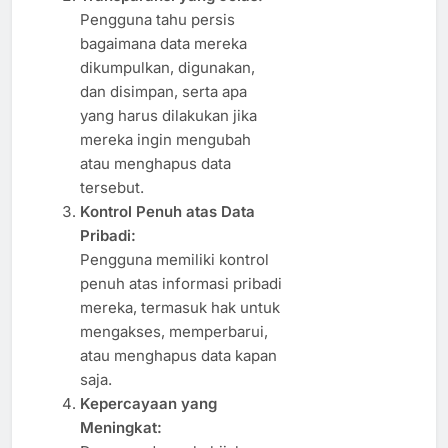
Pengguna tahu persis
bagaimana data mereka
dikumpulkan, digunakan,
dan disimpan, serta apa
yang harus dilakukan jika
mereka ingin mengubah
atau menghapus data
tersebut.
Kontrol Penuh atas Data
Pribadi:
Pengguna memiliki kontrol
penuh atas informasi pribadi
mereka, termasuk hak untuk
mengakses, memperbarui,
atau menghapus data kapan
saja.
Kepercayaan yang
Meningkat: