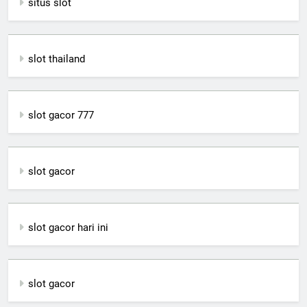
situs slot
slot thailand
slot gacor 777
slot gacor
slot gacor hari ini
slot gacor