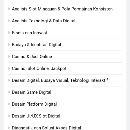
Analisis Slot Mingguan & Pola Permainan Konsisten
Analisis Teknologi & Data Digital
Bisnis dan Inovasi
Budaya & Identitas Digital
Casino & Judi Online
Casino, Slot Online, Jackpot
Desain Digital, Budaya Visual, Teknologi Interaktif
Desain Game Digital
Desain Platform Digital
Desain UI/UX Slot Digital
Diagnostik dan Solusi Akses Digital