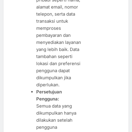
alamat email, nomor
telepon, serta data
transaksi untuk
memproses
pembayaran dan
menyediakan layanan
yang lebih baik. Data
tambahan seperti
lokasi dan preferensi
pengguna dapat
dikumpulkan jika
diperlukan.
Persetujuan
Pengguna:
Semua data yang
dikumpulkan hanya
dilakukan setelah
pengguna