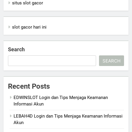
situs slot gacor
slot gacor hari ini
Search
SEARCH
Recent Posts
EDWINSLOT Login dan Tips Menjaga Keamanan
Informasi Akun
LEBAH4D Login dan Tips Menjaga Keamanan Informasi
Akun