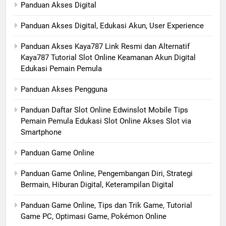
Panduan Akses Digital
Panduan Akses Digital, Edukasi Akun, User Experience
Panduan Akses Kaya787 Link Resmi dan Alternatif
Kaya787 Tutorial Slot Online Keamanan Akun Digital
Edukasi Pemain Pemula
Panduan Akses Pengguna
Panduan Daftar Slot Online Edwinslot Mobile Tips
Pemain Pemula Edukasi Slot Online Akses Slot via
Smartphone
Panduan Game Online
Panduan Game Online, Pengembangan Diri, Strategi
Bermain, Hiburan Digital, Keterampilan Digital
Panduan Game Online, Tips dan Trik Game, Tutorial
Game PC, Optimasi Game, Pokémon Online