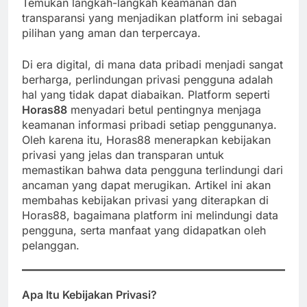
Temukan langkah-langkah keamanan dan
transparansi yang menjadikan platform ini sebagai
pilihan yang aman dan terpercaya.
Di era digital, di mana data pribadi menjadi sangat
berharga, perlindungan privasi pengguna adalah
hal yang tidak dapat diabaikan. Platform seperti
Horas88
menyadari betul pentingnya menjaga
keamanan informasi pribadi setiap penggunanya.
Oleh karena itu, Horas88 menerapkan kebijakan
privasi yang jelas dan transparan untuk
memastikan bahwa data pengguna terlindungi dari
ancaman yang dapat merugikan. Artikel ini akan
membahas kebijakan privasi yang diterapkan di
Horas88, bagaimana platform ini melindungi data
pengguna, serta manfaat yang didapatkan oleh
pelanggan.
Apa Itu Kebijakan Privasi?