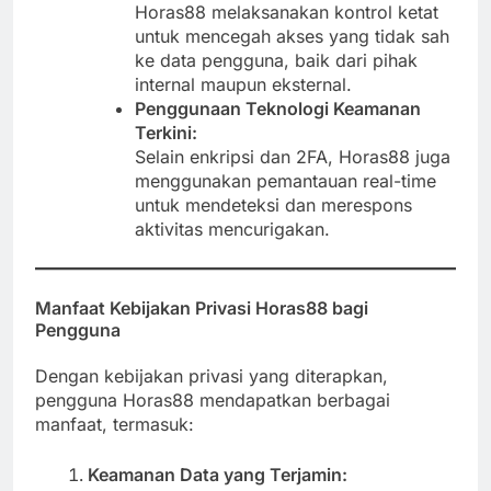
Horas88 melaksanakan kontrol ketat
untuk mencegah akses yang tidak sah
ke data pengguna, baik dari pihak
internal maupun eksternal.
Penggunaan Teknologi Keamanan
Terkini:
Selain enkripsi dan 2FA, Horas88 juga
menggunakan pemantauan real-time
untuk mendeteksi dan merespons
aktivitas mencurigakan.
Manfaat Kebijakan Privasi Horas88 bagi
Pengguna
Dengan kebijakan privasi yang diterapkan,
pengguna Horas88 mendapatkan berbagai
manfaat, termasuk:
Keamanan Data yang Terjamin: