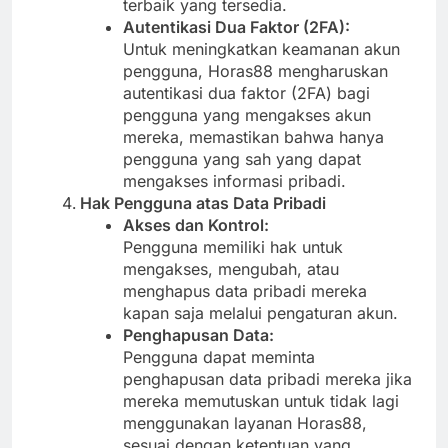
terbaik yang tersedia.
Autentikasi Dua Faktor (2FA):
Untuk meningkatkan keamanan akun
pengguna, Horas88 mengharuskan
autentikasi dua faktor (2FA) bagi
pengguna yang mengakses akun
mereka, memastikan bahwa hanya
pengguna yang sah yang dapat
mengakses informasi pribadi.
Hak Pengguna atas Data Pribadi
Akses dan Kontrol:
Pengguna memiliki hak untuk
mengakses, mengubah, atau
menghapus data pribadi mereka
kapan saja melalui pengaturan akun.
Penghapusan Data:
Pengguna dapat meminta
penghapusan data pribadi mereka jika
mereka memutuskan untuk tidak lagi
menggunakan layanan Horas88,
sesuai dengan ketentuan yang