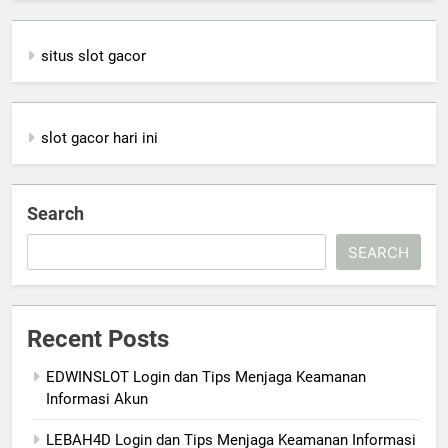
situs slot gacor
slot gacor hari ini
Search
SEARCH
Recent Posts
EDWINSLOT Login dan Tips Menjaga Keamanan
Informasi Akun
LEBAH4D Login dan Tips Menjaga Keamanan Informasi