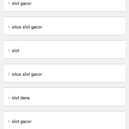
slot gacor
situs slot gacor
slot
situs slot gacor
slot dana
slot gacor