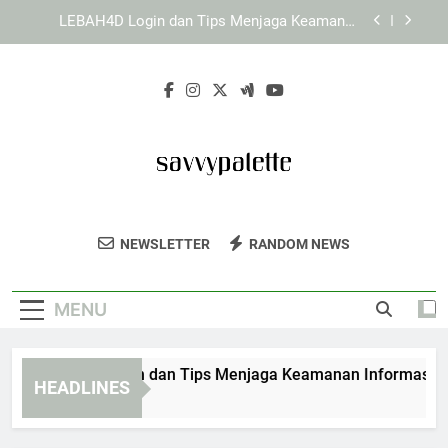
Skip
Login KAYA787 dan Tips Menjaga Keamanan
to
Akun
content
Cara Menjaga Keamanan Perangkat sebelum
Membuka KAYA787 Login
EDWINSLOT Login dan Tips Menjaga Keamanan
Informasi Akun
LEBAH4D Login dan Tips Menjaga Keamanan
Informasi Akun
Login KAYA787 dan Tips Menjaga Keamanan
Akun
Savvy Palette
Inspirasi Desain Kreatif Dan Tips Dekorasi
Cara Menjaga Keamanan Perangkat sebelum
NEWSLETTER
RANDOM NEWS
Membuka KAYA787 Login
Rumah Dari Savvy Palette. Solusi Untuk
Rumah Impian Anda.
MENU
DWINSLOT Login dan Tips Menjaga Keamanan Informasi Akun
HEADLINES
Weeks Ago