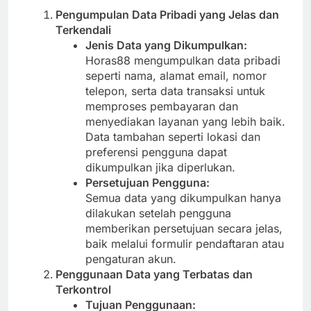
Pengumpulan Data Pribadi yang Jelas dan
Terkendali
Jenis Data yang Dikumpulkan:
Horas88 mengumpulkan data pribadi
seperti nama, alamat email, nomor
telepon, serta data transaksi untuk
memproses pembayaran dan
menyediakan layanan yang lebih baik.
Data tambahan seperti lokasi dan
preferensi pengguna dapat
dikumpulkan jika diperlukan.
Persetujuan Pengguna:
Semua data yang dikumpulkan hanya
dilakukan setelah pengguna
memberikan persetujuan secara jelas,
baik melalui formulir pendaftaran atau
pengaturan akun.
Penggunaan Data yang Terbatas dan
Terkontrol
Tujuan Penggunaan: