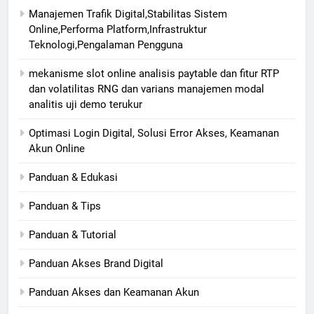
Manajemen Trafik Digital,Stabilitas Sistem
Online,Performa Platform,Infrastruktur
Teknologi,Pengalaman Pengguna
mekanisme slot online analisis paytable dan fitur RTP
dan volatilitas RNG dan varians manajemen modal
analitis uji demo terukur
Optimasi Login Digital, Solusi Error Akses, Keamanan
Akun Online
Panduan & Edukasi
Panduan & Tips
Panduan & Tutorial
Panduan Akses Brand Digital
Panduan Akses dan Keamanan Akun