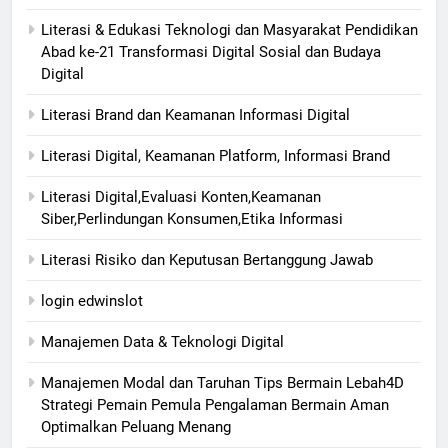
Literasi & Edukasi Teknologi dan Masyarakat Pendidikan
Abad ke-21 Transformasi Digital Sosial dan Budaya
Digital
Literasi Brand dan Keamanan Informasi Digital
Literasi Digital, Keamanan Platform, Informasi Brand
Literasi Digital,Evaluasi Konten,Keamanan
Siber,Perlindungan Konsumen,Etika Informasi
Literasi Risiko dan Keputusan Bertanggung Jawab
login edwinslot
Manajemen Data & Teknologi Digital
Manajemen Modal dan Taruhan Tips Bermain Lebah4D
Strategi Pemain Pemula Pengalaman Bermain Aman
Optimalkan Peluang Menang