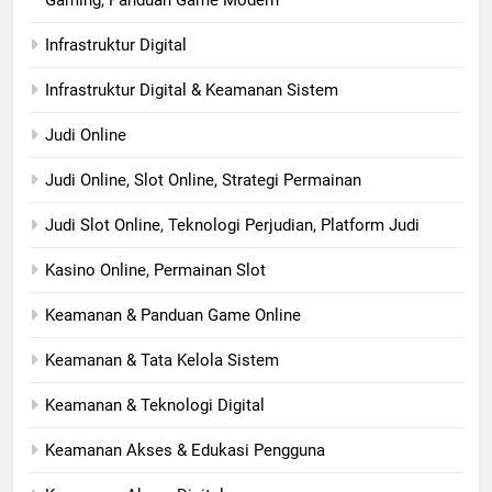
Gaming, Panduan Game Modern
Infrastruktur Digital
Infrastruktur Digital & Keamanan Sistem
Judi Online
Judi Online, Slot Online, Strategi Permainan
Judi Slot Online, Teknologi Perjudian, Platform Judi
Kasino Online, Permainan Slot
Keamanan & Panduan Game Online
Keamanan & Tata Kelola Sistem
Keamanan & Teknologi Digital
Keamanan Akses & Edukasi Pengguna