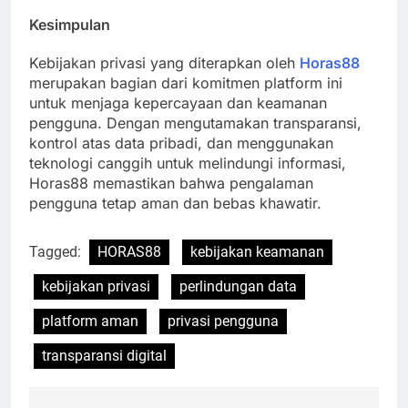
Kesimpulan
Kebijakan privasi yang diterapkan oleh
Horas88
merupakan bagian dari komitmen platform ini
untuk menjaga kepercayaan dan keamanan
pengguna. Dengan mengutamakan transparansi,
kontrol atas data pribadi, dan menggunakan
teknologi canggih untuk melindungi informasi,
Horas88 memastikan bahwa pengalaman
pengguna tetap aman dan bebas khawatir.
Tagged:
HORAS88
kebijakan keamanan
kebijakan privasi
perlindungan data
platform aman
privasi pengguna
transparansi digital