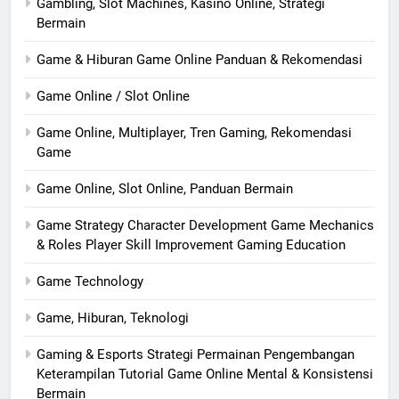
Gambling, Slot Machines, Kasino Online, Strategi
Bermain
Game & Hiburan Game Online Panduan & Rekomendasi
Game Online / Slot Online
Game Online, Multiplayer, Tren Gaming, Rekomendasi
Game
Game Online, Slot Online, Panduan Bermain
Game Strategy Character Development Game Mechanics
& Roles Player Skill Improvement Gaming Education
Game Technology
Game, Hiburan, Teknologi
Gaming & Esports Strategi Permainan Pengembangan
Keterampilan Tutorial Game Online Mental & Konsistensi
Bermain