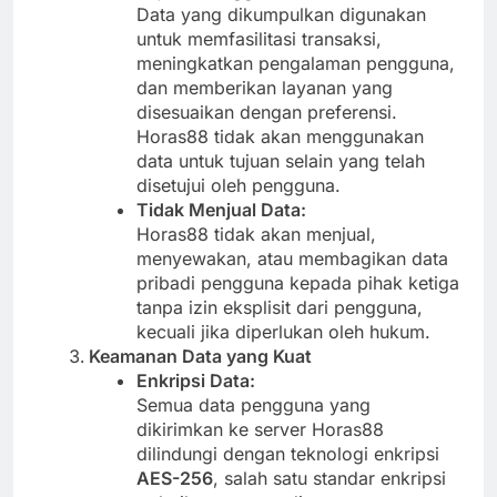
Data yang dikumpulkan digunakan
untuk memfasilitasi transaksi,
meningkatkan pengalaman pengguna,
dan memberikan layanan yang
disesuaikan dengan preferensi.
Horas88 tidak akan menggunakan
data untuk tujuan selain yang telah
disetujui oleh pengguna.
Tidak Menjual Data:
Horas88 tidak akan menjual,
menyewakan, atau membagikan data
pribadi pengguna kepada pihak ketiga
tanpa izin eksplisit dari pengguna,
kecuali jika diperlukan oleh hukum.
Keamanan Data yang Kuat
Enkripsi Data:
Semua data pengguna yang
dikirimkan ke server Horas88
dilindungi dengan teknologi enkripsi
AES-256
, salah satu standar enkripsi