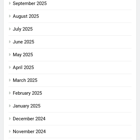
September 2025
August 2025
July 2025
June 2025
May 2025
April 2025
March 2025
February 2025
January 2025
December 2024
November 2024