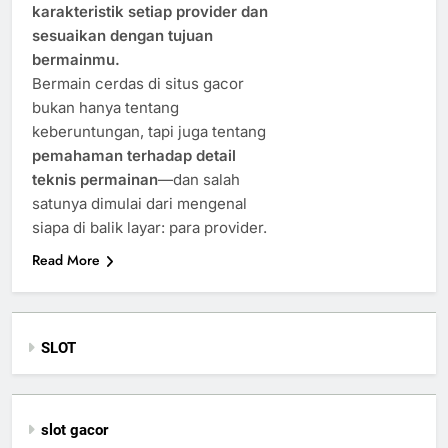
karakteristik setiap provider dan
sesuaikan dengan tujuan
bermainmu.
Bermain cerdas di situs gacor
bukan hanya tentang
keberuntungan, tapi juga tentang
pemahaman terhadap detail
teknis permainan
—dan salah
satunya dimulai dari mengenal
siapa di balik layar: para provider.
Read More
SLOT
slot gacor