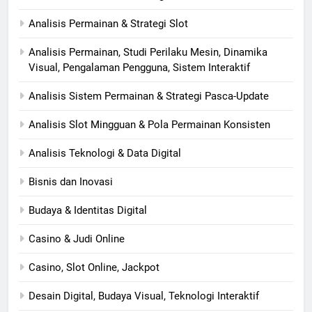
Analisis Permainan & Strategi Slot
Analisis Permainan, Studi Perilaku Mesin, Dinamika
Visual, Pengalaman Pengguna, Sistem Interaktif
Analisis Sistem Permainan & Strategi Pasca-Update
Analisis Slot Mingguan & Pola Permainan Konsisten
Analisis Teknologi & Data Digital
Bisnis dan Inovasi
Budaya & Identitas Digital
Casino & Judi Online
Casino, Slot Online, Jackpot
Desain Digital, Budaya Visual, Teknologi Interaktif