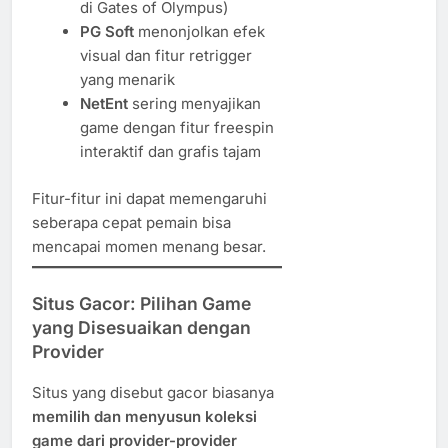
di Gates of Olympus)
PG Soft
menonjolkan efek
visual dan fitur retrigger
yang menarik
NetEnt
sering menyajikan
game dengan fitur freespin
interaktif dan grafis tajam
Fitur-fitur ini dapat memengaruhi
seberapa cepat pemain bisa
mencapai momen menang besar.
Situs Gacor: Pilihan Game
yang Disesuaikan dengan
Provider
Situs yang disebut gacor biasanya
memilih dan menyusun koleksi
game dari provider-provider