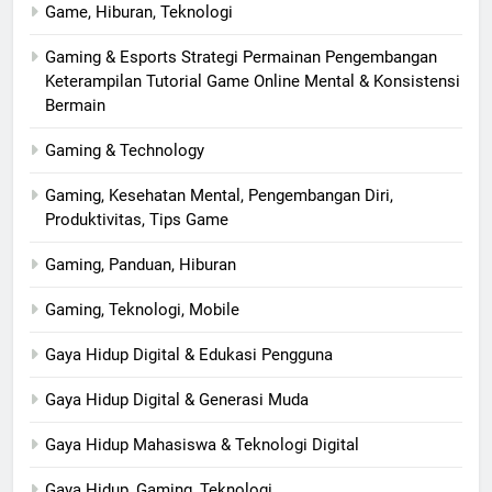
Game, Hiburan, Teknologi
Gaming & Esports Strategi Permainan Pengembangan
Keterampilan Tutorial Game Online Mental & Konsistensi
Bermain
Gaming & Technology
Gaming, Kesehatan Mental, Pengembangan Diri,
Produktivitas, Tips Game
Gaming, Panduan, Hiburan
Gaming, Teknologi, Mobile
Gaya Hidup Digital & Edukasi Pengguna
Gaya Hidup Digital & Generasi Muda
Gaya Hidup Mahasiswa & Teknologi Digital
Gaya Hidup, Gaming, Teknologi