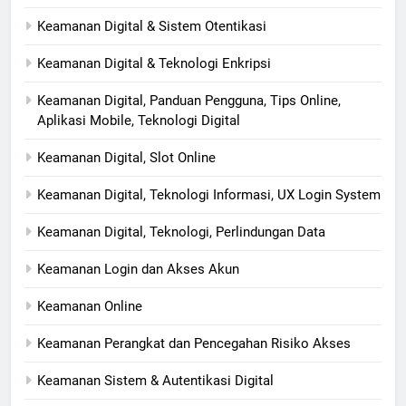
Keamanan Digital & Sistem Otentikasi
Keamanan Digital & Teknologi Enkripsi
Keamanan Digital, Panduan Pengguna, Tips Online,
Aplikasi Mobile, Teknologi Digital
Keamanan Digital, Slot Online
Keamanan Digital, Teknologi Informasi, UX Login System
Keamanan Digital, Teknologi, Perlindungan Data
Keamanan Login dan Akses Akun
Keamanan Online
Keamanan Perangkat dan Pencegahan Risiko Akses
Keamanan Sistem & Autentikasi Digital