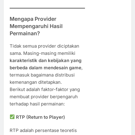
Mengapa Provider
Mempengaruhi Hasil
Permainan?
Tidak semua provider diciptakan
sama. Masing-masing memiliki
karakteristik dan kebijakan yang
berbeda dalam mendesain game
,
termasuk bagaimana distribusi
kemenangan ditetapkan.
Berikut adalah faktor-faktor yang
membuat provider berpengaruh
terhadap hasil permainan:
RTP (Return to Player)
RTP adalah persentase teoretis