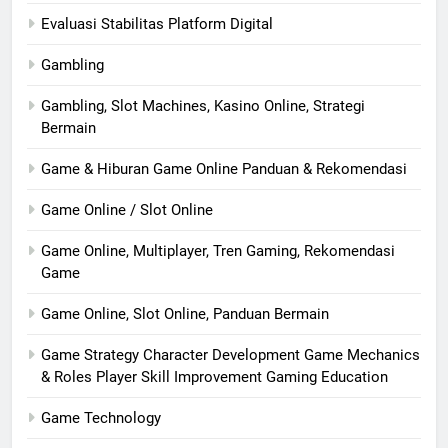
Evaluasi Stabilitas Platform Digital
Gambling
Gambling, Slot Machines, Kasino Online, Strategi
Bermain
Game & Hiburan Game Online Panduan & Rekomendasi
Game Online / Slot Online
Game Online, Multiplayer, Tren Gaming, Rekomendasi
Game
Game Online, Slot Online, Panduan Bermain
Game Strategy Character Development Game Mechanics
& Roles Player Skill Improvement Gaming Education
Game Technology