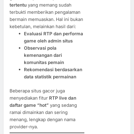
tertentu
yang memang sudah
terbukti memberikan pengalaman
bermain memuaskan. Hal ini bukan
kebetulan, melainkan hasil dari:
Evaluasi RTP dan performa
game oleh admin situs
Observasi pola
kemenangan dari
komunitas pemain
Rekomendasi berdasarkan
data statistik permainan
Beberapa situs gacor juga
menyediakan fitur
RTP live dan
daftar game “hot”
yang sedang
ramai dimainkan dan sering
menang, lengkap dengan nama
provider-nya.