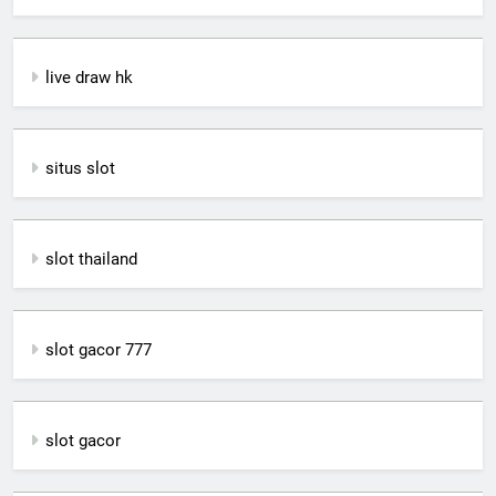
live draw hk
situs slot
slot thailand
slot gacor 777
slot gacor