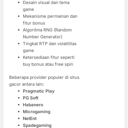
Desain visual dan tema
game
Mekanisme permainan dan
fitur bonus
Algoritma RNG (Random
Number Generator)
Tingkat RTP dan volatilitas
game
Ketersediaan fitur seperti
buy bonus atau free spin
Beberapa provider populer di situs
gacor antara lain:
Pragmatic Play
PG Soft
Habanero
Microgaming
NetEnt
Spadegaming