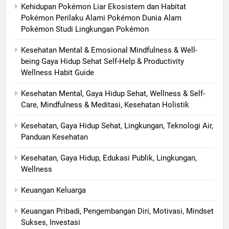
Kehidupan Pokémon Liar Ekosistem dan Habitat
Pokémon Perilaku Alami Pokémon Dunia Alam
Pokémon Studi Lingkungan Pokémon
Kesehatan Mental & Emosional Mindfulness & Well-
being Gaya Hidup Sehat Self-Help & Productivity
Wellness Habit Guide
Kesehatan Mental, Gaya Hidup Sehat, Wellness & Self-
Care, Mindfulness & Meditasi, Kesehatan Holistik
Kesehatan, Gaya Hidup Sehat, Lingkungan, Teknologi Air,
Panduan Kesehatan
Kesehatan, Gaya Hidup, Edukasi Publik, Lingkungan,
Wellness
Keuangan Keluarga
Keuangan Pribadi, Pengembangan Diri, Motivasi, Mindset
Sukses, Investasi