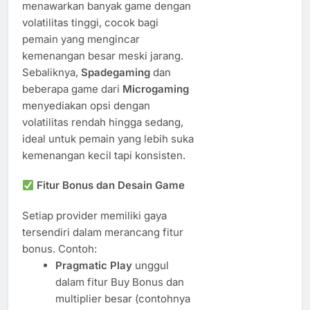
menawarkan banyak game dengan
volatilitas tinggi, cocok bagi
pemain yang mengincar
kemenangan besar meski jarang.
Sebaliknya,
Spadegaming
dan
beberapa game dari
Microgaming
menyediakan opsi dengan
volatilitas rendah hingga sedang,
ideal untuk pemain yang lebih suka
kemenangan kecil tapi konsisten.
Fitur Bonus dan Desain Game
Setiap provider memiliki gaya
tersendiri dalam merancang fitur
bonus. Contoh:
Pragmatic Play
unggul
dalam fitur Buy Bonus dan
multiplier besar (contohnya