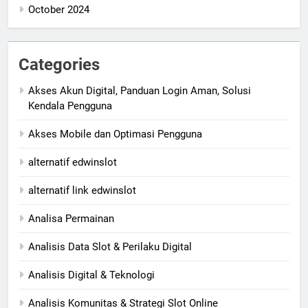
October 2024
Categories
Akses Akun Digital, Panduan Login Aman, Solusi
Kendala Pengguna
Akses Mobile dan Optimasi Pengguna
alternatif edwinslot
alternatif link edwinslot
Analisa Permainan
Analisis Data Slot & Perilaku Digital
Analisis Digital & Teknologi
Analisis Komunitas & Strategi Slot Online