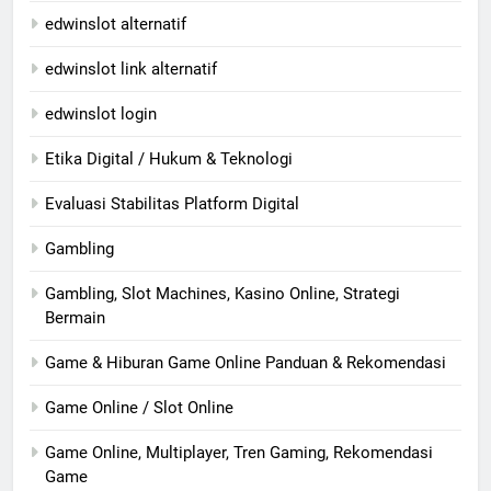
edwinslot alternatif
edwinslot link alternatif
edwinslot login
Etika Digital / Hukum & Teknologi
Evaluasi Stabilitas Platform Digital
Gambling
Gambling, Slot Machines, Kasino Online, Strategi
Bermain
Game & Hiburan Game Online Panduan & Rekomendasi
Game Online / Slot Online
Game Online, Multiplayer, Tren Gaming, Rekomendasi
Game