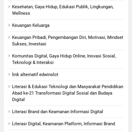
Kesehatan, Gaya Hidup, Edukasi Publik, Lingkungan,
Wellness
Keuangan Keluarga
Keuangan Pribadi, Pengembangan Diri, Motivasi, Mindset
Sukses, Investasi
Komunitas Digital, Gaya Hidup Online, Inovasi Sosial,
Teknologi & Interaksi
link alternatif edwinslot
Literasi & Edukasi Teknologi dan Masyarakat Pendidikan
Abad ke-21 Transformasi Digital Sosial dan Budaya
Digital
Literasi Brand dan Keamanan Informasi Digital
Literasi Digital, Keamanan Platform, Informasi Brand