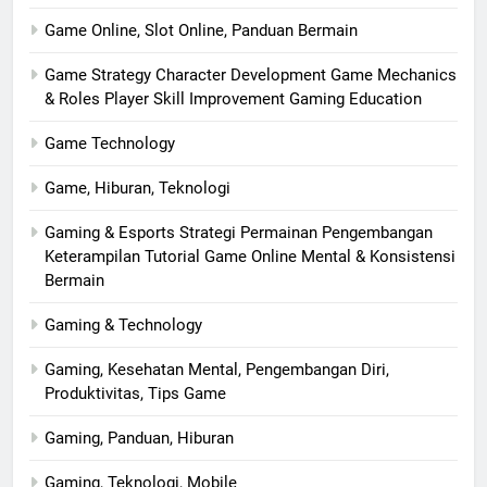
Game Online, Slot Online, Panduan Bermain
Game Strategy Character Development Game Mechanics
& Roles Player Skill Improvement Gaming Education
Game Technology
Game, Hiburan, Teknologi
Gaming & Esports Strategi Permainan Pengembangan
Keterampilan Tutorial Game Online Mental & Konsistensi
Bermain
Gaming & Technology
Gaming, Kesehatan Mental, Pengembangan Diri,
Produktivitas, Tips Game
Gaming, Panduan, Hiburan
Gaming, Teknologi, Mobile