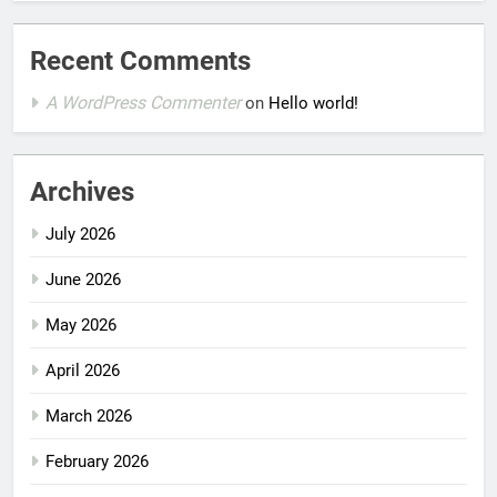
Recent Comments
A WordPress Commenter
on
Hello world!
Archives
July 2026
June 2026
May 2026
April 2026
March 2026
February 2026