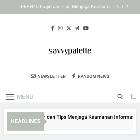
Skip
Login KAYA787 dan Tips Menjaga Keamanan
to
Akun
content
Cara Menjaga Keamanan Perangkat sebelum
Membuka KAYA787 Login
EDWINSLOT Login dan Tips Menjaga Keamanan
Informasi Akun
LEBAH4D Login dan Tips Menjaga Keamanan
Informasi Akun
Login KAYA787 dan Tips Menjaga Keamanan
Akun
Savvy Palette
Inspirasi Desain Kreatif Dan Tips Dekorasi
Cara Menjaga Keamanan Perangkat sebelum
NEWSLETTER
RANDOM NEWS
Membuka KAYA787 Login
Rumah Dari Savvy Palette. Solusi Untuk
Rumah Impian Anda.
MENU
DWINSLOT Login dan Tips Menjaga Keamanan Informasi Akun
HEADLINES
Weeks Ago