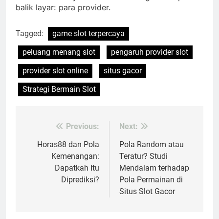
balik layar: para provider.
Tagged:
game slot terpercaya
peluang menang slot
pengaruh provider slot
provider slot online
situs gacor
Strategi Bermain Slot
Previous:
Next:
Post
navigation
Horas88 dan Pola
Pola Random atau
Kemenangan:
Teratur? Studi
Dapatkah Itu
Mendalam terhadap
Diprediksi?
Pola Permainan di
Situs Slot Gacor