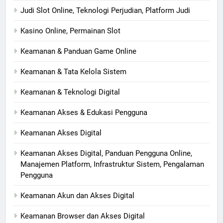
Judi Slot Online, Teknologi Perjudian, Platform Judi
Kasino Online, Permainan Slot
Keamanan & Panduan Game Online
Keamanan & Tata Kelola Sistem
Keamanan & Teknologi Digital
Keamanan Akses & Edukasi Pengguna
Keamanan Akses Digital
Keamanan Akses Digital, Panduan Pengguna Online,
Manajemen Platform, Infrastruktur Sistem, Pengalaman
Pengguna
Keamanan Akun dan Akses Digital
Keamanan Browser dan Akses Digital