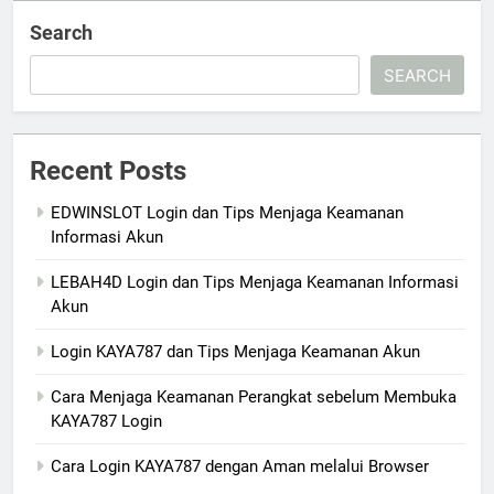
Search
SEARCH
Recent Posts
EDWINSLOT Login dan Tips Menjaga Keamanan
Informasi Akun
LEBAH4D Login dan Tips Menjaga Keamanan Informasi
Akun
Login KAYA787 dan Tips Menjaga Keamanan Akun
Cara Menjaga Keamanan Perangkat sebelum Membuka
KAYA787 Login
Cara Login KAYA787 dengan Aman melalui Browser