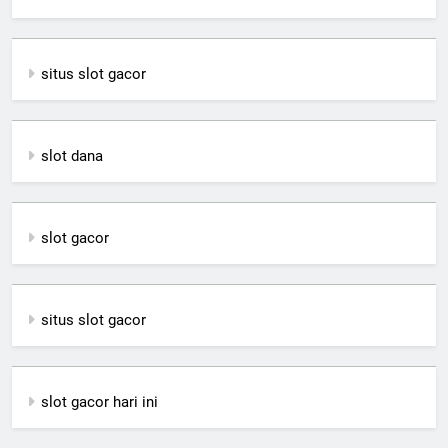
situs slot gacor
slot dana
slot gacor
situs slot gacor
slot gacor hari ini