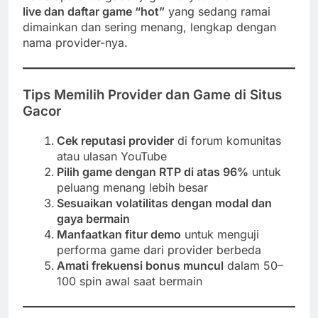
live dan daftar game “hot”
yang sedang ramai
dimainkan dan sering menang, lengkap dengan
nama provider-nya.
Tips Memilih Provider dan Game di Situs
Gacor
Cek reputasi provider
di forum komunitas
atau ulasan YouTube
Pilih game dengan RTP di atas 96%
untuk
peluang menang lebih besar
Sesuaikan volatilitas dengan modal dan
gaya bermain
Manfaatkan fitur demo
untuk menguji
performa game dari provider berbeda
Amati frekuensi bonus muncul
dalam 50–
100 spin awal saat bermain