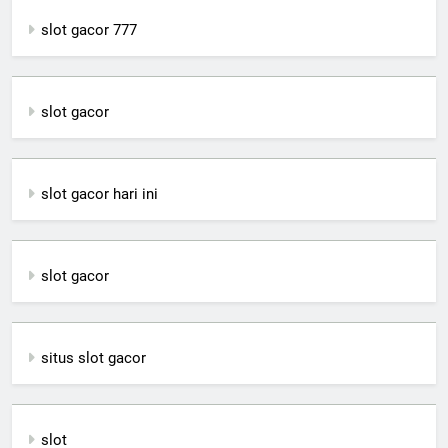
slot gacor 777
slot gacor
slot gacor hari ini
slot gacor
situs slot gacor
slot