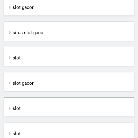
slot gacor
situs slot gacor
slot
slot gacor
slot
slot