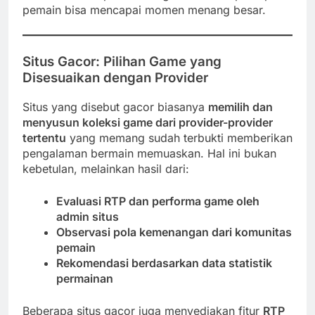
pemain bisa mencapai momen menang besar.
Situs Gacor: Pilihan Game yang
Disesuaikan dengan Provider
Situs yang disebut gacor biasanya
memilih dan
menyusun koleksi game dari provider-provider
tertentu
yang memang sudah terbukti memberikan
pengalaman bermain memuaskan. Hal ini bukan
kebetulan, melainkan hasil dari:
Evaluasi RTP dan performa game oleh
admin situs
Observasi pola kemenangan dari komunitas
pemain
Rekomendasi berdasarkan data statistik
permainan
Beberapa situs gacor juga menyediakan fitur
RTP