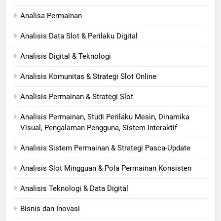
Analisa Permainan
Analisis Data Slot & Perilaku Digital
Analisis Digital & Teknologi
Analisis Komunitas & Strategi Slot Online
Analisis Permainan & Strategi Slot
Analisis Permainan, Studi Perilaku Mesin, Dinamika
Visual, Pengalaman Pengguna, Sistem Interaktif
Analisis Sistem Permainan & Strategi Pasca-Update
Analisis Slot Mingguan & Pola Permainan Konsisten
Analisis Teknologi & Data Digital
Bisnis dan Inovasi