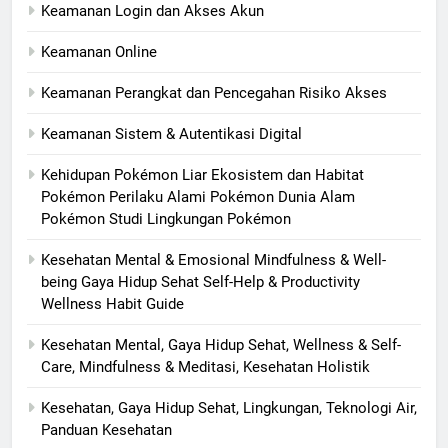
Keamanan Login dan Akses Akun
Keamanan Online
Keamanan Perangkat dan Pencegahan Risiko Akses
Keamanan Sistem & Autentikasi Digital
Kehidupan Pokémon Liar Ekosistem dan Habitat
Pokémon Perilaku Alami Pokémon Dunia Alam
Pokémon Studi Lingkungan Pokémon
Kesehatan Mental & Emosional Mindfulness & Well-
being Gaya Hidup Sehat Self-Help & Productivity
Wellness Habit Guide
Kesehatan Mental, Gaya Hidup Sehat, Wellness & Self-
Care, Mindfulness & Meditasi, Kesehatan Holistik
Kesehatan, Gaya Hidup Sehat, Lingkungan, Teknologi Air,
Panduan Kesehatan