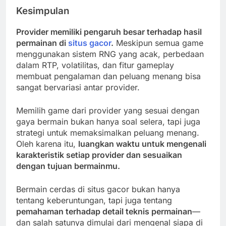
Kesimpulan
Provider memiliki pengaruh besar terhadap hasil
permainan di
situs gacor
.
Meskipun semua game
menggunakan sistem RNG yang acak, perbedaan
dalam RTP, volatilitas, dan fitur gameplay
membuat pengalaman dan peluang menang bisa
sangat bervariasi antar provider.
Memilih game dari provider yang sesuai dengan
gaya bermain bukan hanya soal selera, tapi juga
strategi untuk memaksimalkan peluang menang.
Oleh karena itu,
luangkan waktu untuk mengenali
karakteristik setiap provider dan sesuaikan
dengan tujuan bermainmu.
Bermain cerdas di situs gacor bukan hanya
tentang keberuntungan, tapi juga tentang
pemahaman terhadap detail teknis permainan
—
dan salah satunya dimulai dari mengenal siapa di