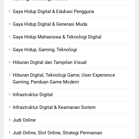
Gaya Hidup Digital & Edukasi Pengguna
Gaya Hidup Digital & Generasi Muda
Gaya Hidup Mahasiswa & Teknologi Digital
Gaya Hidup, Gaming, Teknologi
Hiburan Digital dan Tampilan Visual
Hiburan Digital, Teknologi Game, User Experience
Gaming, Panduan Game Modern
Infrastruktur Digital
Infrastruktur Digital & Keamanan Sistem
Judi Online
Judi Online, Slot Online, Strategi Permainan