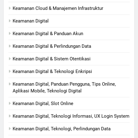
Keamanan Cloud & Manajemen Infrastruktur
Keamanan Digital
Keamanan Digital & Panduan Akun
Keamanan Digital & Perlindungan Data
Keamanan Digital & Sistem Otentikasi
Keamanan Digital & Teknologi Enkripsi
Keamanan Digital, Panduan Pengguna, Tips Online,
Aplikasi Mobile, Teknologi Digital
Keamanan Digital, Slot Online
Keamanan Digital, Teknologi Informasi, UX Login System
Keamanan Digital, Teknologi, Perlindungan Data