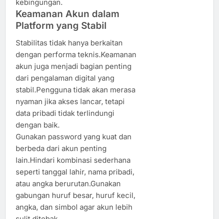
kebingungan.
Keamanan Akun dalam
Platform yang Stabil
Stabilitas tidak hanya berkaitan
dengan performa teknis.Keamanan
akun juga menjadi bagian penting
dari pengalaman digital yang
stabil.Pengguna tidak akan merasa
nyaman jika akses lancar, tetapi
data pribadi tidak terlindungi
dengan baik.
Gunakan password yang kuat dan
berbeda dari akun penting
lain.Hindari kombinasi sederhana
seperti tanggal lahir, nama pribadi,
atau angka berurutan.Gunakan
gabungan huruf besar, huruf kecil,
angka, dan simbol agar akun lebih
sulit ditebak.