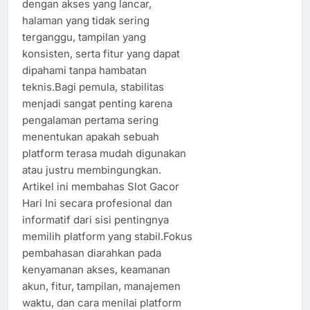
dengan akses yang lancar,
halaman yang tidak sering
terganggu, tampilan yang
konsisten, serta fitur yang dapat
dipahami tanpa hambatan
teknis.Bagi pemula, stabilitas
menjadi sangat penting karena
pengalaman pertama sering
menentukan apakah sebuah
platform terasa mudah digunakan
atau justru membingungkan.
Artikel ini membahas Slot Gacor
Hari Ini secara profesional dan
informatif dari sisi pentingnya
memilih platform yang stabil.Fokus
pembahasan diarahkan pada
kenyamanan akses, keamanan
akun, fitur, tampilan, manajemen
waktu, dan cara menilai platform