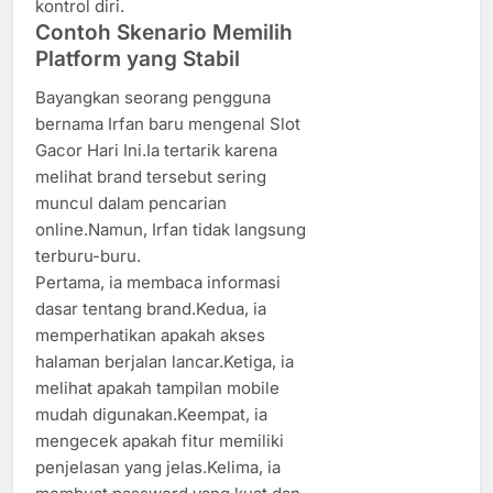
kontrol diri.
Contoh Skenario Memilih
Platform yang Stabil
Bayangkan seorang pengguna
bernama Irfan baru mengenal Slot
Gacor Hari Ini.Ia tertarik karena
melihat brand tersebut sering
muncul dalam pencarian
online.Namun, Irfan tidak langsung
terburu-buru.
Pertama, ia membaca informasi
dasar tentang brand.Kedua, ia
memperhatikan apakah akses
halaman berjalan lancar.Ketiga, ia
melihat apakah tampilan mobile
mudah digunakan.Keempat, ia
mengecek apakah fitur memiliki
penjelasan yang jelas.Kelima, ia