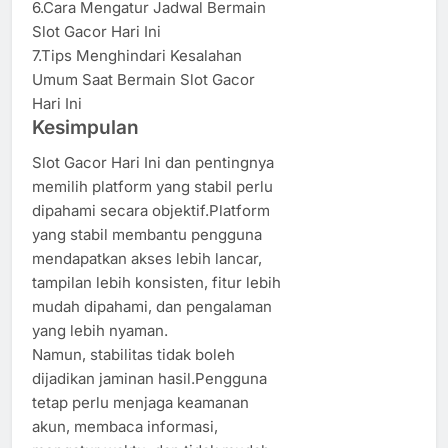
6.Cara Mengatur Jadwal Bermain
Slot Gacor Hari Ini
7.Tips Menghindari Kesalahan
Umum Saat Bermain Slot Gacor
Hari Ini
Kesimpulan
Slot Gacor Hari Ini dan pentingnya
memilih platform yang stabil perlu
dipahami secara objektif.Platform
yang stabil membantu pengguna
mendapatkan akses lebih lancar,
tampilan lebih konsisten, fitur lebih
mudah dipahami, dan pengalaman
yang lebih nyaman.
Namun, stabilitas tidak boleh
dijadikan jaminan hasil.Pengguna
tetap perlu menjaga keamanan
akun, membaca informasi,