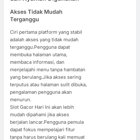
Akses Tidak Mudah
Terganggu
Ciri pertama platform yang stabil
adalah akses yang tidak mudah
terganggu.Pengguna dapat
membuka halaman utama,
membaca informasi, dan
menjelajahi menu tanpa hambatan
yang berulang.Jika akses sering
terputus atau halaman sulit dibuka,
pengalaman pengguna akan
menurun.
Slot Gacor Hari Ini akan lebih
mudah dipahami jika akses
berjalan lancar.Pengguna pemula
dapat fokus mempelajari fitur
tanpa harus berulang kali memuat