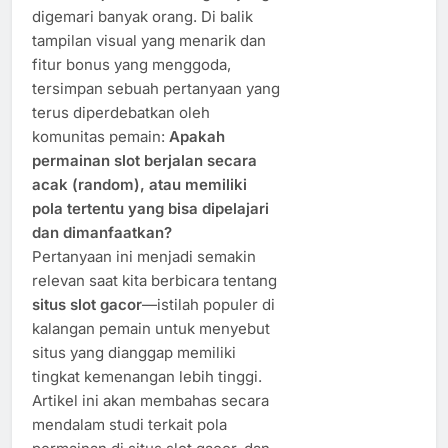
digemari banyak orang. Di balik
tampilan visual yang menarik dan
fitur bonus yang menggoda,
tersimpan sebuah pertanyaan yang
terus diperdebatkan oleh
komunitas pemain:
Apakah
permainan slot berjalan secara
acak (random), atau memiliki
pola tertentu yang bisa dipelajari
dan dimanfaatkan?
Pertanyaan ini menjadi semakin
relevan saat kita berbicara tentang
situs slot gacor
—istilah populer di
kalangan pemain untuk menyebut
situs yang dianggap memiliki
tingkat kemenangan lebih tinggi.
Artikel ini akan membahas secara
mendalam studi terkait pola