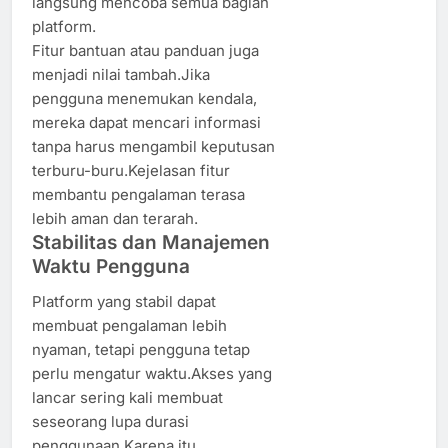
langsung mencoba semua bagian
platform.
Fitur bantuan atau panduan juga
menjadi nilai tambah.Jika
pengguna menemukan kendala,
mereka dapat mencari informasi
tanpa harus mengambil keputusan
terburu-buru.Kejelasan fitur
membantu pengalaman terasa
lebih aman dan terarah.
Stabilitas dan Manajemen
Waktu Pengguna
Platform yang stabil dapat
membuat pengalaman lebih
nyaman, tetapi pengguna tetap
perlu mengatur waktu.Akses yang
lancar sering kali membuat
seseorang lupa durasi
penggunaan.Karena itu,