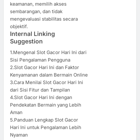
keamanan, memilih akses
sembarangan, dan tidak
mengevaluasi stabilitas secara
objektif.
Internal Linking
Suggestion
1.Mengenal Slot Gacor Hari Ini dari
Sisi Pengalaman Pengguna
2.Slot Gacor Hari Ini dan Faktor
Kenyamanan dalam Bermain Online
3.Cara Menilai Slot Gacor Hari Ini
dari Sisi Fitur dan Tampilan
4.Slot Gacor Hari Ini dengan
Pendekatan Bermain yang Lebih
Aman
5.Panduan Lengkap Slot Gacor
Hari Ini untuk Pengalaman Lebih
Nyaman