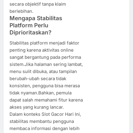
secara objektif tanpa klaim
berlebihan.
Mengapa Stabilitas
Platform Perlu
Diprioritaskan?
Stabilitas platform menjadi faktor
penting karena aktivitas online
sangat bergantung pada performa
sistem.Jika halaman sering lambat,
menu sulit dibuka, atau tampilan
berubah-ubah secara tidak
konsisten, pengguna bisa merasa
tidak nyaman.Bahkan, pemula
dapat salah memahami fitur karena
akses yang kurang lancar.
Dalam konteks Slot Gacor Hari Ini,
stabilitas membantu pengguna
membaca informasi dengan lebih