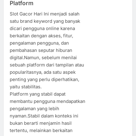
Platform
Slot Gacor Hari Ini menjadi salah
satu brand keyword yang banyak
dicari pengguna online karena
berkaitan dengan akses, fitur,
pengalaman pengguna, dan
pembahasan seputar hiburan
digital.Namun, sebelum menilai
sebuah platform dari tampilan atau
popularitasnya, ada satu aspek
penting yang perlu diperhatikan,
yaitu stabilitas.
Platform yang stabil dapat
membantu pengguna mendapatkan
pengalaman yang lebih
nyaman.Stabil dalam konteks ini
bukan berarti menjamin hasil
tertentu, melainkan berkaitan