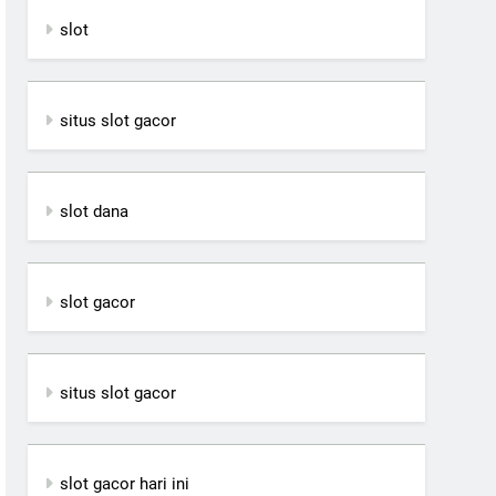
slot
situs slot gacor
slot dana
slot gacor
situs slot gacor
slot gacor hari ini