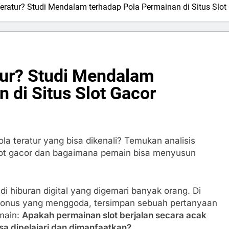
ratur? Studi Mendalam terhadap Pola Permainan di Situs Slot
tur? Studi Mendalam
 di Situs Slot Gacor
la teratur yang bisa dikenali? Temukan analisis
slot gacor dan bagaimana pemain bisa menyusun
di hiburan digital yang digemari banyak orang. Di
ur bonus yang menggoda, tersimpan sebuah pertanyaan
main:
Apakah permainan slot berjalan secara acak
isa dipelajari dan dimanfaatkan?