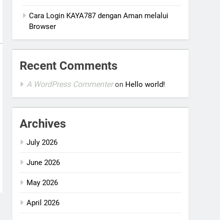
Cara Login KAYA787 dengan Aman melalui
Browser
Recent Comments
A WordPress Commenter
on
Hello world!
Archives
July 2026
June 2026
May 2026
April 2026