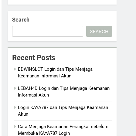
Search
SEARCH
Recent Posts
EDWINSLOT Login dan Tips Menjaga
Keamanan Informasi Akun
LEBAH4D Login dan Tips Menjaga Keamanan
Informasi Akun
Login KAYA787 dan Tips Menjaga Keamanan
Akun
Cara Menjaga Keamanan Perangkat sebelum
Membuka KAYA787 Login