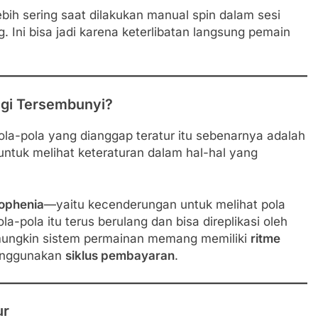
ih sering saat dilakukan manual spin dalam sesi
 Ini bisa jadi karena keterlibatan langsung pemain
tegi Tersembunyi?
ola-pola yang dianggap teratur itu sebenarnya adalah
ntuk melihat keteraturan dalam hal-hal yang
ophenia
—yaitu kecenderungan untuk melihat pola
la-pola itu terus berulang dan bisa direplikasi oleh
mungkin sistem permainan memang memiliki
ritme
menggunakan
siklus pembayaran
.
ur