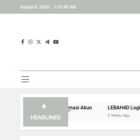
Skip
August 6, 2026
7:10:41 AM
to
content
Sav
Inspirasi 
ga Keamanan Informasi Akun
LEBAH4D Login dan Tips 
2 Weeks Ago
HEADLINES