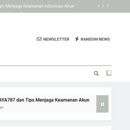
ps Menjaga Keamanan Informasi Akun
787 dan Tips Menjaga Keamanan Akun
kat sebelum Membuka KAYA787 Login
NEWSLETTER
RANDOM NEWS
ps Menjaga Keamanan Informasi Akun
ps Menjaga Keamanan Informasi Akun
lusi Untuk Rumah Impian Anda.
787 dan Tips Menjaga Keamanan Akun
kat sebelum Membuka KAYA787 Login
 Tips Menjaga Keamanan Akun
Cara Menjaga Keamana
3 Weeks Ago