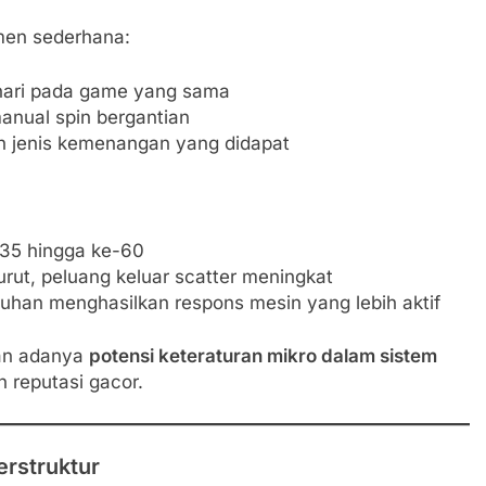
men sederhana:
 hari pada game yang sama
nual spin bergantian
n jenis kemenangan yang didapat
-35 hingga ke-60
rut, peluang keluar scatter meningkat
ruhan menghasilkan respons mesin yang lebih aktif
kan adanya
potensi keteraturan mikro dalam sistem
n reputasi gacor.
rstruktur