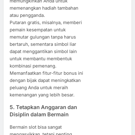
memungkinkan Anda untuk
memenangkan hadiah tambahan
atau pengganda.
Putaran gratis, misalnya, memberi
pemain kesempatan untuk
memutar gulungan tanpa harus
bertaruh, sementara simbol liar
dapat menggantikan simbol lain
untuk membantu membentuk
kombinasi pemenang.
Memanfaatkan fitur-fitur bonus ini
dengan bijak dapat meningkatkan
peluang Anda untuk meraih
kemenangan yang lebih besar.
5.
Tetapkan Anggaran dan
Disiplin dalam Bermain
Bermain slot bisa sangat
mengasyikkan, tetapi penting