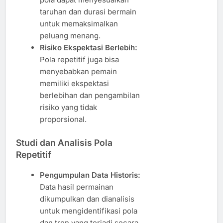
taruhan dan durasi bermain
untuk memaksimalkan
peluang menang.
Risiko Ekspektasi Berlebih:
Pola repetitif juga bisa
menyebabkan pemain
memiliki ekspektasi
berlebihan dan pengambilan
risiko yang tidak
proporsional.
Studi dan Analisis Pola
Repetitif
Pengumpulan Data Historis:
Data hasil permainan
dikumpulkan dan dianalisis
untuk mengidentifikasi pola
dan tren yang terjadi secara