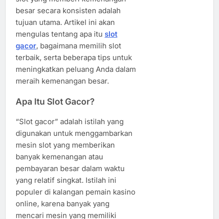
besar secara konsisten adalah
tujuan utama. Artikel ini akan
mengulas tentang apa itu
slot
gacor
, bagaimana memilih slot
terbaik, serta beberapa tips untuk
meningkatkan peluang Anda dalam
meraih kemenangan besar.
Apa Itu Slot Gacor?
“Slot gacor” adalah istilah yang
digunakan untuk menggambarkan
mesin slot yang memberikan
banyak kemenangan atau
pembayaran besar dalam waktu
yang relatif singkat. Istilah ini
populer di kalangan pemain kasino
online, karena banyak yang
mencari mesin yang memiliki