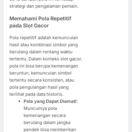
strategi dan pengalaman pemain.
Memahami Pola Repetitif
pada Slot Gacor
Pola repetitif adalah kemunculan
hasil atau kombinasi simbol yang
berulang dalam rentang waktu
tertentu. Dalam konteks slot gacor,
pola ini bisa berupa kemenangan
beruntun, kemunculan simbol
tertentu secara konsisten, atau
pola pengulangan hasil yang
terlihat pada data historis.
Pola yang Dapat Diamati:
Munculnya pola
kemenangan secara
berulang dalam jangka
pendek bisa memberikan