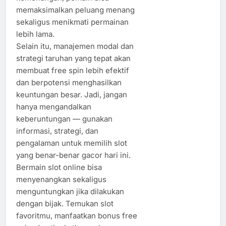
memaksimalkan peluang menang
sekaligus menikmati permainan
lebih lama.
Selain itu, manajemen modal dan
strategi taruhan yang tepat akan
membuat free spin lebih efektif
dan berpotensi menghasilkan
keuntungan besar. Jadi, jangan
hanya mengandalkan
keberuntungan — gunakan
informasi, strategi, dan
pengalaman untuk memilih slot
yang benar-benar gacor hari ini.
Bermain slot online bisa
menyenangkan sekaligus
menguntungkan jika dilakukan
dengan bijak. Temukan slot
favoritmu, manfaatkan bonus free