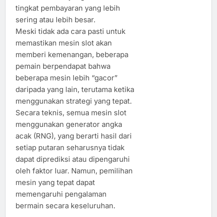
tingkat pembayaran yang lebih
sering atau lebih besar.
Meski tidak ada cara pasti untuk
memastikan mesin slot akan
memberi kemenangan, beberapa
pemain berpendapat bahwa
beberapa mesin lebih “gacor”
daripada yang lain, terutama ketika
menggunakan strategi yang tepat.
Secara teknis, semua mesin slot
menggunakan generator angka
acak (RNG), yang berarti hasil dari
setiap putaran seharusnya tidak
dapat diprediksi atau dipengaruhi
oleh faktor luar. Namun, pemilihan
mesin yang tepat dapat
memengaruhi pengalaman
bermain secara keseluruhan.