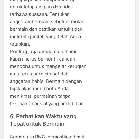
untuk tetap disiplin dan tidak
terbawa suasana. Tentukan
anggaran bermain sebelum mulai
bermain dan pastikan untuk tidak
melebihi jumlah yang telah Anda
tetapkan.
Penting juga untuk memahami
kapan harus berhenti. Jangan
mencoba untuk mengejar kerugian
atau terus bermain setelah
anggaran habis. Bermain dengan
bijak akan membantu Anda
menikmati permainan tanpa
tekanan finansial yang berlebihan.
6.
Perhatikan Waktu yang
Tepat untuk Bermain
Sementara RNG memastikan hasil