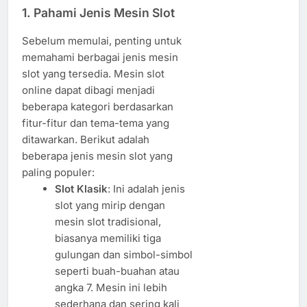
1.
Pahami Jenis Mesin Slot
Sebelum memulai, penting untuk
memahami berbagai jenis mesin
slot yang tersedia. Mesin slot
online dapat dibagi menjadi
beberapa kategori berdasarkan
fitur-fitur dan tema-tema yang
ditawarkan. Berikut adalah
beberapa jenis mesin slot yang
paling populer:
Slot Klasik
: Ini adalah jenis
slot yang mirip dengan
mesin slot tradisional,
biasanya memiliki tiga
gulungan dan simbol-simbol
seperti buah-buahan atau
angka 7. Mesin ini lebih
sederhana dan sering kali