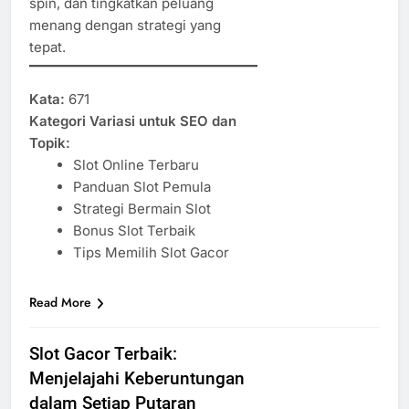
spin, dan tingkatkan peluang
menang dengan strategi yang
tepat.
Kata:
671
Kategori Variasi untuk SEO dan
Topik:
Slot Online Terbaru
Panduan Slot Pemula
Strategi Bermain Slot
Bonus Slot Terbaik
Tips Memilih Slot Gacor
Read More
Slot Gacor Terbaik:
Menjelajahi Keberuntungan
dalam Setiap Putaran