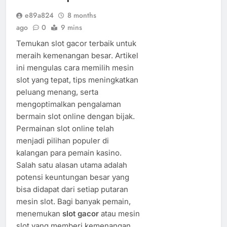
e89a824
8 months
ago
0
9 mins
Temukan slot gacor terbaik untuk
meraih kemenangan besar. Artikel
ini mengulas cara memilih mesin
slot yang tepat, tips meningkatkan
peluang menang, serta
mengoptimalkan pengalaman
bermain slot online dengan bijak.
Permainan slot online telah
menjadi pilihan populer di
kalangan para pemain kasino.
Salah satu alasan utama adalah
potensi keuntungan besar yang
bisa didapat dari setiap putaran
mesin slot. Bagi banyak pemain,
menemukan
slot gacor
atau mesin
slot yang memberi kemenangan