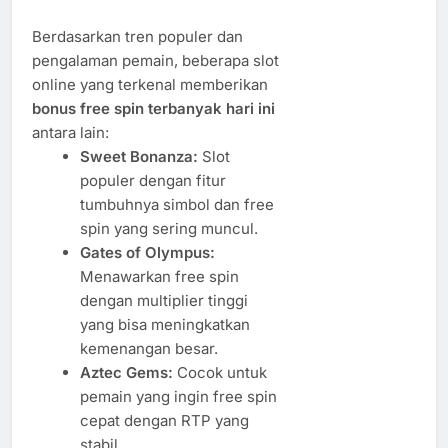
Berdasarkan tren populer dan
pengalaman pemain, beberapa slot
online yang terkenal memberikan
bonus free spin terbanyak hari ini
antara lain:
Sweet Bonanza:
Slot
populer dengan fitur
tumbuhnya simbol dan free
spin yang sering muncul.
Gates of Olympus:
Menawarkan free spin
dengan multiplier tinggi
yang bisa meningkatkan
kemenangan besar.
Aztec Gems:
Cocok untuk
pemain yang ingin free spin
cepat dengan RTP yang
stabil.