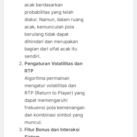
acak berdasarkan
probabilitas yang telah
diatur. Namun, dalam ruang
acak, kemunculan pola
berulang tidak dapat
dihindari dan merupakan
bagian dari sifat acak itu
sendiri.
Pengaturan Volatilitas dan
RTP
Algoritma permainan
mengatur volatilitas dan
RTP (Return to Player) yang
dapat memengaruhi
frekuensi pola kemenangan
dan kombinasi simbol yang
muncul.
Fitur Bonus dan Interaksi
Sistem