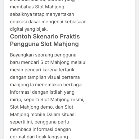
membahas Slot Mahjong
sebaiknya tetap menyertakan
edukasi dasar mengenai kebiasaan
digital yang bijak.
Contoh Skenario Praktis
Pengguna Slot Mahjong
Bayangkan seorang pengguna
baru mencari Slot Mahjong melalui
mesin pencari karena tertarik
dengan tampilan visual bertema
mahjong.Ia menemukan berbagai
informasi dengan istilah yang
mirip, seperti Slot Mahjong resmi,
Slot Mahjong demo, dan Slot
Mahjong mobile.Dalam situasi
seperti ini, pengguna perlu
membaca informasi dengan
cermat dan tidak langsung