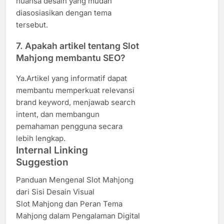
nuansa desain yang mudah
diasosiasikan dengan tema
tersebut.
7. Apakah artikel tentang Slot
Mahjong membantu SEO?
Ya.Artikel yang informatif dapat
membantu memperkuat relevansi
brand keyword, menjawab search
intent, dan membangun
pemahaman pengguna secara
lebih lengkap.
Internal Linking
Suggestion
Panduan Mengenal Slot Mahjong
dari Sisi Desain Visual
Slot Mahjong dan Peran Tema
Mahjong dalam Pengalaman Digital