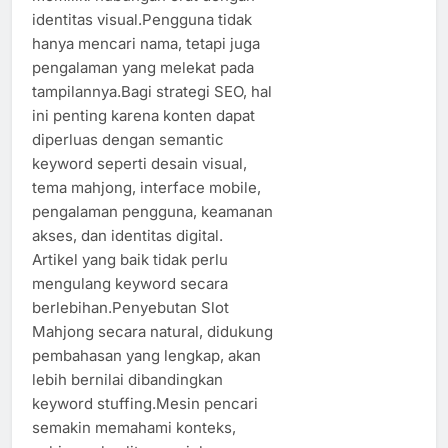
identitas visual.Pengguna tidak
hanya mencari nama, tetapi juga
pengalaman yang melekat pada
tampilannya.Bagi strategi SEO, hal
ini penting karena konten dapat
diperluas dengan semantic
keyword seperti desain visual,
tema mahjong, interface mobile,
pengalaman pengguna, keamanan
akses, dan identitas digital.
Artikel yang baik tidak perlu
mengulang keyword secara
berlebihan.Penyebutan Slot
Mahjong secara natural, didukung
pembahasan yang lengkap, akan
lebih bernilai dibandingkan
keyword stuffing.Mesin pencari
semakin memahami konteks,