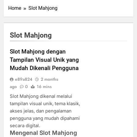
Home
Slot Mahjong
Slot Mahjong
Slot Mahjong dengan
Tampilan Visual Unik yang
Mudah Dikenali Pengguna
e89a824
2 months
ago
0
16 mins
Slot Mahjong dikenal melalui
tampilan visual unik, tema klasik,
akses jelas, dan pengalaman
pengguna yang mudah dipahami
secara digital.
Mengenal Slot Mahjong