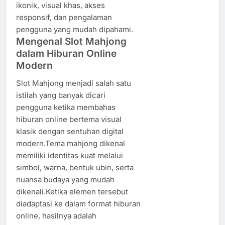
ikonik, visual khas, akses
responsif, dan pengalaman
pengguna yang mudah dipahami.
Mengenal Slot Mahjong
dalam Hiburan Online
Modern
Slot Mahjong menjadi salah satu
istilah yang banyak dicari
pengguna ketika membahas
hiburan online bertema visual
klasik dengan sentuhan digital
modern.Tema mahjong dikenal
memiliki identitas kuat melalui
simbol, warna, bentuk ubin, serta
nuansa budaya yang mudah
dikenali.Ketika elemen tersebut
diadaptasi ke dalam format hiburan
online, hasilnya adalah