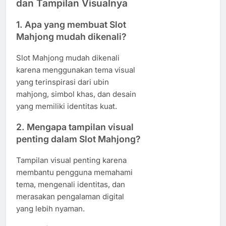
dan Tampilan Visualnya
1. Apa yang membuat Slot
Mahjong mudah dikenali?
Slot Mahjong mudah dikenali
karena menggunakan tema visual
yang terinspirasi dari ubin
mahjong, simbol khas, dan desain
yang memiliki identitas kuat.
2. Mengapa tampilan visual
penting dalam Slot Mahjong?
Tampilan visual penting karena
membantu pengguna memahami
tema, mengenali identitas, dan
merasakan pengalaman digital
yang lebih nyaman.