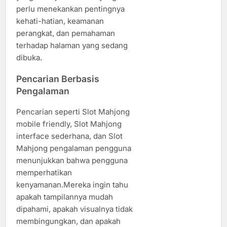
perlu menekankan pentingnya
kehati-hatian, keamanan
perangkat, dan pemahaman
terhadap halaman yang sedang
dibuka.
Pencarian Berbasis
Pengalaman
Pencarian seperti Slot Mahjong
mobile friendly, Slot Mahjong
interface sederhana, dan Slot
Mahjong pengalaman pengguna
menunjukkan bahwa pengguna
memperhatikan
kenyamanan.Mereka ingin tahu
apakah tampilannya mudah
dipahami, apakah visualnya tidak
membingungkan, dan apakah