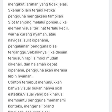
mengikuti arahan yang tidak jelas.
Skenario lain terjadi ketika
pengguna mengakses tampilan
Slot Mahjong melalui ponsel.Jika
elemen visual terlihat terlalu kecil,
warna kurang nyaman, atau
navigasi sulit dipahami,
pengalaman pengguna bisa
terganggu.Sebaliknya, jika desain
tersusun rapi, simbol mudah
dikenali, dan halaman cepat
dipahami, pengguna akan merasa
lebih nyaman.
Contoh tersebut menunjukkan
bahwa visual bukan hanya soal
estetika.Visual yang baik harus
membantu pengguna memahami
konteks, mengenali brand