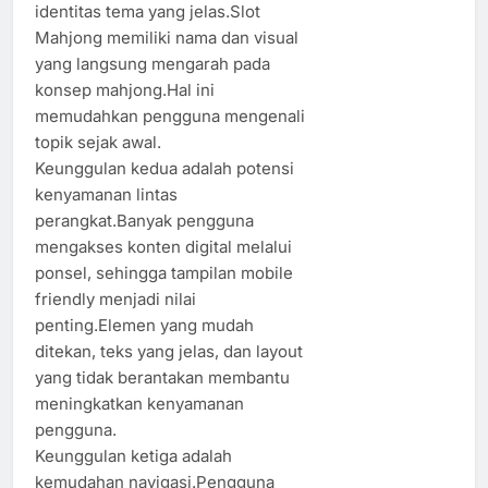
identitas tema yang jelas.Slot
Mahjong memiliki nama dan visual
yang langsung mengarah pada
konsep mahjong.Hal ini
memudahkan pengguna mengenali
topik sejak awal.
Keunggulan kedua adalah potensi
kenyamanan lintas
perangkat.Banyak pengguna
mengakses konten digital melalui
ponsel, sehingga tampilan mobile
friendly menjadi nilai
penting.Elemen yang mudah
ditekan, teks yang jelas, dan layout
yang tidak berantakan membantu
meningkatkan kenyamanan
pengguna.
Keunggulan ketiga adalah
kemudahan navigasi.Pengguna