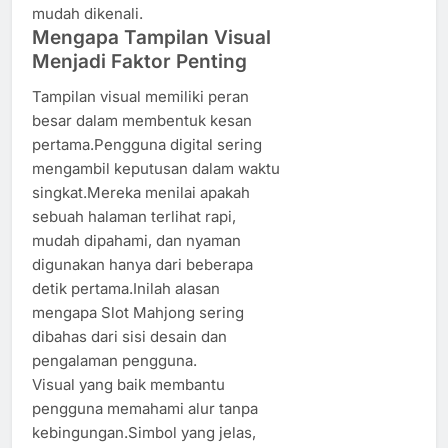
mudah dikenali.
Mengapa Tampilan Visual
Menjadi Faktor Penting
Tampilan visual memiliki peran
besar dalam membentuk kesan
pertama.Pengguna digital sering
mengambil keputusan dalam waktu
singkat.Mereka menilai apakah
sebuah halaman terlihat rapi,
mudah dipahami, dan nyaman
digunakan hanya dari beberapa
detik pertama.Inilah alasan
mengapa Slot Mahjong sering
dibahas dari sisi desain dan
pengalaman pengguna.
Visual yang baik membantu
pengguna memahami alur tanpa
kebingungan.Simbol yang jelas,