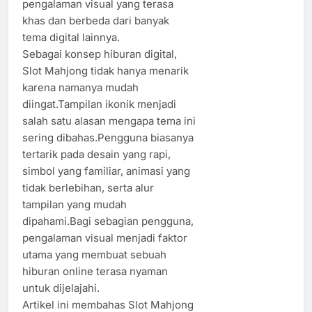
pengalaman visual yang terasa
khas dan berbeda dari banyak
tema digital lainnya.
Sebagai konsep hiburan digital,
Slot Mahjong tidak hanya menarik
karena namanya mudah
diingat.Tampilan ikonik menjadi
salah satu alasan mengapa tema ini
sering dibahas.Pengguna biasanya
tertarik pada desain yang rapi,
simbol yang familiar, animasi yang
tidak berlebihan, serta alur
tampilan yang mudah
dipahami.Bagi sebagian pengguna,
pengalaman visual menjadi faktor
utama yang membuat sebuah
hiburan online terasa nyaman
untuk dijelajahi.
Artikel ini membahas Slot Mahjong