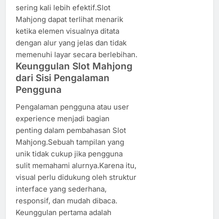
sering kali lebih efektif.Slot
Mahjong dapat terlihat menarik
ketika elemen visualnya ditata
dengan alur yang jelas dan tidak
memenuhi layar secara berlebihan.
Keunggulan Slot Mahjong
dari Sisi Pengalaman
Pengguna
Pengalaman pengguna atau user
experience menjadi bagian
penting dalam pembahasan Slot
Mahjong.Sebuah tampilan yang
unik tidak cukup jika pengguna
sulit memahami alurnya.Karena itu,
visual perlu didukung oleh struktur
interface yang sederhana,
responsif, dan mudah dibaca.
Keunggulan pertama adalah