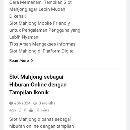
Cara Memahami Tampilan Slot
Mahjong agar Lebih Mudah
Dikenali
Slot Mahjong Mobile Friendly
untuk Pengalaman Pengguna yang
Lebih Nyaman
Tips Aman Mengakses Informasi
Slot Mahjong di Platform Digital
Read More
Slot Mahjong sebagai
Hiburan Online dengan
Tampilan Ikonik
e89a824
3 months
ago
0
16 mins
Slot Mahjong dibahas sebagai
hiburan online dengan tampilan