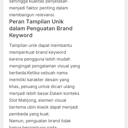
sehingga kualitas penjelasan
menjadi faktor penting dalam
membangun relevansi.
Peran Tampilan Unik
dalam Penguatan Brand
Keyword
Tampilan unik dapat membantu
memperkuat brand keyword
karena pengguna lebih mudah
mengingat pengalaman visual yang
berbeda.Ketika sebuah nama
memiliki karakter desain yang
khas, peluang untuk dicari ulang
menjadi lebih besar.Dalam konteks
Slot Mahjong, elemen visual
bertema ubin klasik dapat menjadi
pembeda yang kuat.
Namun, penguatan brand tidak
hanya bergantung pada