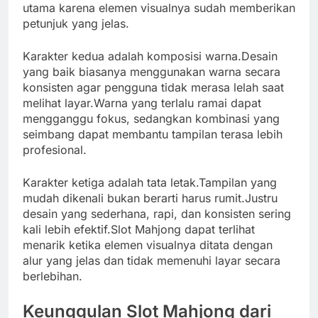
utama karena elemen visualnya sudah memberikan
petunjuk yang jelas.
Karakter kedua adalah komposisi warna.Desain
yang baik biasanya menggunakan warna secara
konsisten agar pengguna tidak merasa lelah saat
melihat layar.Warna yang terlalu ramai dapat
mengganggu fokus, sedangkan kombinasi yang
seimbang dapat membantu tampilan terasa lebih
profesional.
Karakter ketiga adalah tata letak.Tampilan yang
mudah dikenali bukan berarti harus rumit.Justru
desain yang sederhana, rapi, dan konsisten sering
kali lebih efektif.Slot Mahjong dapat terlihat
menarik ketika elemen visualnya ditata dengan
alur yang jelas dan tidak memenuhi layar secara
berlebihan.
Keunggulan Slot Mahjong dari