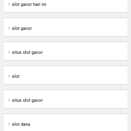
slot gacor hari ini
slot gacor
situs slot gacor
slot
situs slot gacor
slot dana