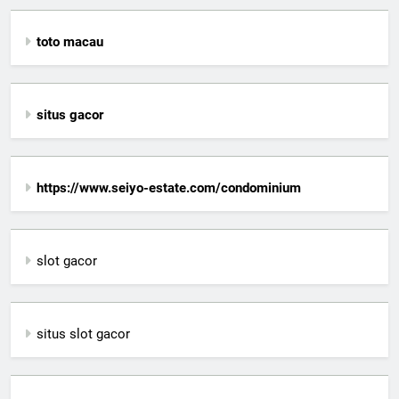
toto macau
situs gacor
https://www.seiyo-estate.com/condominium
slot gacor
situs slot gacor