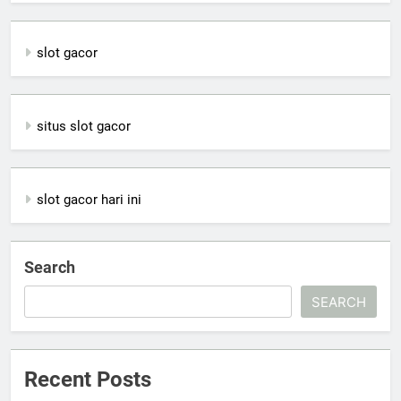
slot gacor
situs slot gacor
slot gacor hari ini
Search
SEARCH
Recent Posts