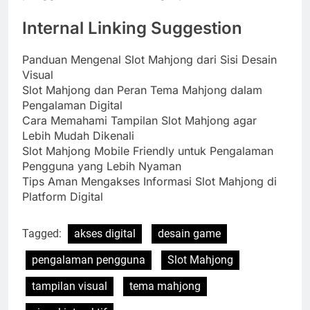
Internal Linking Suggestion
Panduan Mengenal Slot Mahjong dari Sisi Desain
Visual
Slot Mahjong dan Peran Tema Mahjong dalam
Pengalaman Digital
Cara Memahami Tampilan Slot Mahjong agar
Lebih Mudah Dikenali
Slot Mahjong Mobile Friendly untuk Pengalaman
Pengguna yang Lebih Nyaman
Tips Aman Mengakses Informasi Slot Mahjong di
Platform Digital
Tagged:
akses digital
desain game
pengalaman pengguna
Slot Mahjong
tampilan visual
tema mahjong