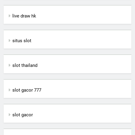
live draw hk
situs slot
slot thailand
slot gacor 777
slot gacor