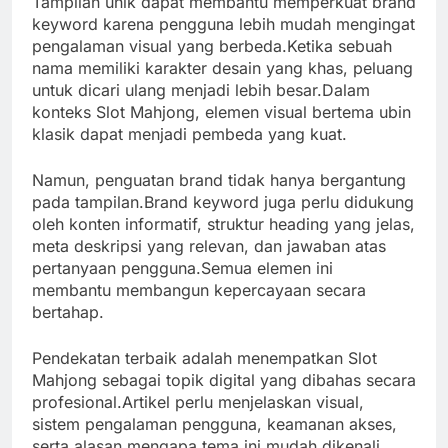
Tampilan unik dapat membantu memperkuat brand
keyword karena pengguna lebih mudah mengingat
pengalaman visual yang berbeda.Ketika sebuah
nama memiliki karakter desain yang khas, peluang
untuk dicari ulang menjadi lebih besar.Dalam
konteks Slot Mahjong, elemen visual bertema ubin
klasik dapat menjadi pembeda yang kuat.
Namun, penguatan brand tidak hanya bergantung
pada tampilan.Brand keyword juga perlu didukung
oleh konten informatif, struktur heading yang jelas,
meta deskripsi yang relevan, dan jawaban atas
pertanyaan pengguna.Semua elemen ini
membantu membangun kepercayaan secara
bertahap.
Pendekatan terbaik adalah menempatkan Slot
Mahjong sebagai topik digital yang dibahas secara
profesional.Artikel perlu menjelaskan visual,
sistem pengalaman pengguna, keamanan akses,
serta alasan mengapa tema ini mudah dikenali