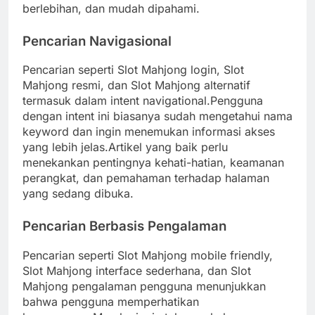
berlebihan, dan mudah dipahami.
Pencarian Navigasional
Pencarian seperti Slot Mahjong login, Slot
Mahjong resmi, dan Slot Mahjong alternatif
termasuk dalam intent navigational.Pengguna
dengan intent ini biasanya sudah mengetahui nama
keyword dan ingin menemukan informasi akses
yang lebih jelas.Artikel yang baik perlu
menekankan pentingnya kehati-hatian, keamanan
perangkat, dan pemahaman terhadap halaman
yang sedang dibuka.
Pencarian Berbasis Pengalaman
Pencarian seperti Slot Mahjong mobile friendly,
Slot Mahjong interface sederhana, dan Slot
Mahjong pengalaman pengguna menunjukkan
bahwa pengguna memperhatikan