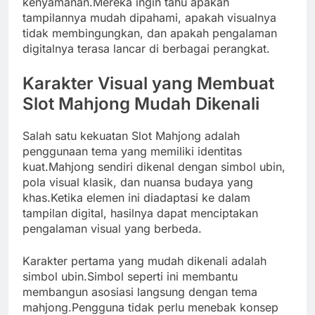
kenyamanan.Mereka ingin tahu apakah
tampilannya mudah dipahami, apakah visualnya
tidak membingungkan, dan apakah pengalaman
digitalnya terasa lancar di berbagai perangkat.
Karakter Visual yang Membuat
Slot Mahjong Mudah Dikenali
Salah satu kekuatan Slot Mahjong adalah
penggunaan tema yang memiliki identitas
kuat.Mahjong sendiri dikenal dengan simbol ubin,
pola visual klasik, dan nuansa budaya yang
khas.Ketika elemen ini diadaptasi ke dalam
tampilan digital, hasilnya dapat menciptakan
pengalaman visual yang berbeda.
Karakter pertama yang mudah dikenali adalah
simbol ubin.Simbol seperti ini membantu
membangun asosiasi langsung dengan tema
mahjong.Pengguna tidak perlu menebak konsep