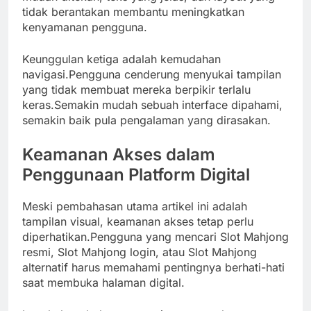
tidak berantakan membantu meningkatkan
kenyamanan pengguna.
Keunggulan ketiga adalah kemudahan
navigasi.Pengguna cenderung menyukai tampilan
yang tidak membuat mereka berpikir terlalu
keras.Semakin mudah sebuah interface dipahami,
semakin baik pula pengalaman yang dirasakan.
Keamanan Akses dalam
Penggunaan Platform Digital
Meski pembahasan utama artikel ini adalah
tampilan visual, keamanan akses tetap perlu
diperhatikan.Pengguna yang mencari Slot Mahjong
resmi, Slot Mahjong login, atau Slot Mahjong
alternatif harus memahami pentingnya berhati-hati
saat membuka halaman digital.