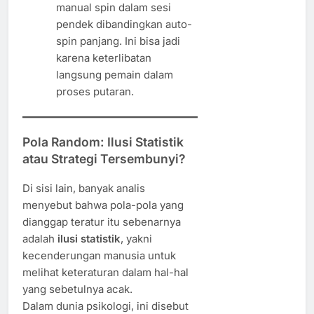
manual spin dalam sesi
pendek dibandingkan auto-
spin panjang. Ini bisa jadi
karena keterlibatan
langsung pemain dalam
proses putaran.
Pola Random: Ilusi Statistik
atau Strategi Tersembunyi?
Di sisi lain, banyak analis
menyebut bahwa pola-pola yang
dianggap teratur itu sebenarnya
adalah
ilusi statistik
, yakni
kecenderungan manusia untuk
melihat keteraturan dalam hal-hal
yang sebetulnya acak.
Dalam dunia psikologi, ini disebut