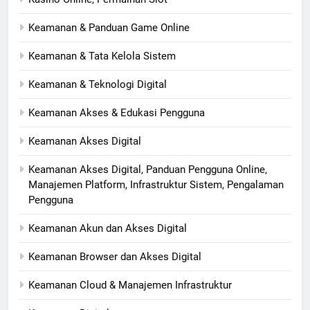
Keamanan & Panduan Game Online
Keamanan & Tata Kelola Sistem
Keamanan & Teknologi Digital
Keamanan Akses & Edukasi Pengguna
Keamanan Akses Digital
Keamanan Akses Digital, Panduan Pengguna Online,
Manajemen Platform, Infrastruktur Sistem, Pengalaman
Pengguna
Keamanan Akun dan Akses Digital
Keamanan Browser dan Akses Digital
Keamanan Cloud & Manajemen Infrastruktur