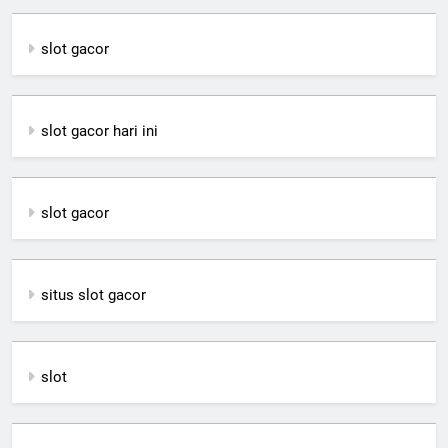
slot gacor
slot gacor hari ini
slot gacor
situs slot gacor
slot