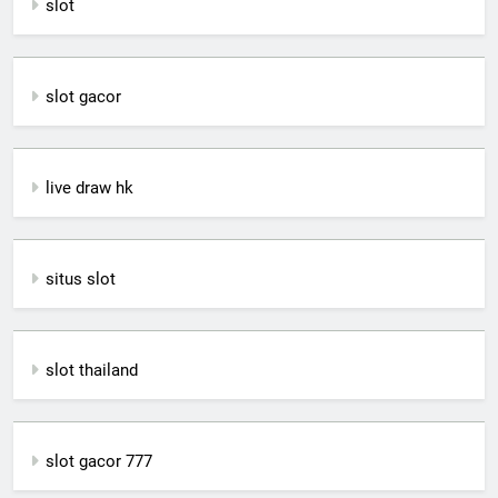
slot
slot gacor
live draw hk
situs slot
slot thailand
slot gacor 777