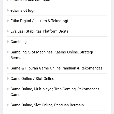
edwinslot login
Etika Digital / Hukum & Teknologi
Evaluasi Stabilitas Platform Digital
Gambling
Gambling, Slot Machines, Kasino Online, Strategi
Bermain
Game & Hiburan Game Online Panduan & Rekomendasi
Game Online / Slot Online
Game Online, Multiplayer, Tren Gaming, Rekomendasi
Game
Game Online, Slot Online, Panduan Bermain