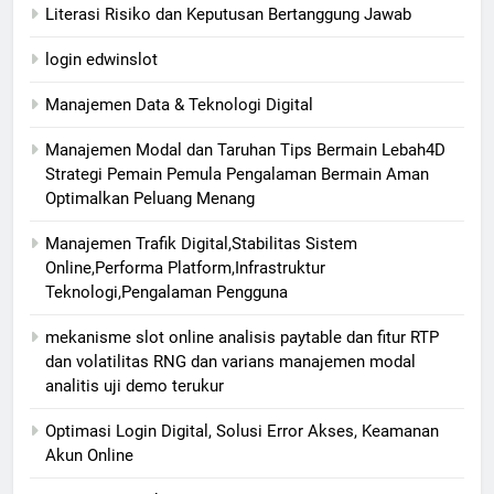
Literasi Risiko dan Keputusan Bertanggung Jawab
login edwinslot
Manajemen Data & Teknologi Digital
Manajemen Modal dan Taruhan Tips Bermain Lebah4D
Strategi Pemain Pemula Pengalaman Bermain Aman
Optimalkan Peluang Menang
Manajemen Trafik Digital,Stabilitas Sistem
Online,Performa Platform,Infrastruktur
Teknologi,Pengalaman Pengguna
mekanisme slot online analisis paytable dan fitur RTP
dan volatilitas RNG dan varians manajemen modal
analitis uji demo terukur
Optimasi Login Digital, Solusi Error Akses, Keamanan
Akun Online