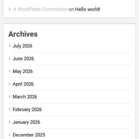
A WordPress Commenter
on
Hello world!
Archives
July 2026
June 2026
May 2026
April 2026
March 2026
February 2026
January 2026
December 2025