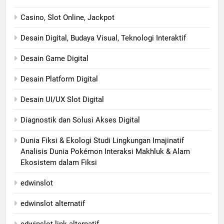
Casino, Slot Online, Jackpot
Desain Digital, Budaya Visual, Teknologi Interaktif
Desain Game Digital
Desain Platform Digital
Desain UI/UX Slot Digital
Diagnostik dan Solusi Akses Digital
Dunia Fiksi & Ekologi Studi Lingkungan Imajinatif
Analisis Dunia Pokémon Interaksi Makhluk & Alam
Ekosistem dalam Fiksi
edwinslot
edwinslot alternatif
edwinslot link alternatif