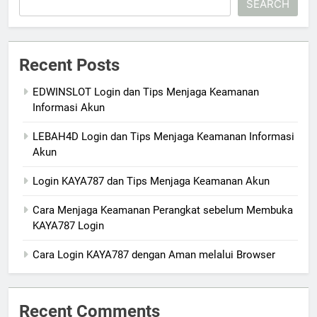
SEARCH
Recent Posts
EDWINSLOT Login dan Tips Menjaga Keamanan
Informasi Akun
LEBAH4D Login dan Tips Menjaga Keamanan Informasi
Akun
Login KAYA787 dan Tips Menjaga Keamanan Akun
Cara Menjaga Keamanan Perangkat sebelum Membuka
KAYA787 Login
Cara Login KAYA787 dengan Aman melalui Browser
Recent Comments