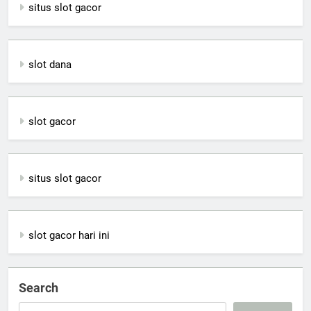
situs slot gacor
slot dana
slot gacor
situs slot gacor
slot gacor hari ini
Search