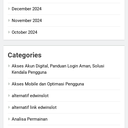
December 2024
November 2024
October 2024
Categories
Akses Akun Digital, Panduan Login Aman, Solusi
Kendala Pengguna
Akses Mobile dan Optimasi Pengguna
alternatif edwinslot
alternatif link edwinslot
Analisa Permainan