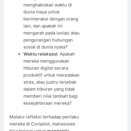
menghabiskan waktu di
dunia maya untuk
berinteraksi dengan orang
lain, dan apakah ini
mengarah pada isolasi atau
pengurangan hubungan
sosial di dunia nyata?
Waktu relaksasi
: Apakah
mereka menggunakan
hiburan digital secara
produktif untuk meredakan
stres, atau justru terjebak
dalam hiburan yang tidak
memberi nilai tambah bagi
kesejahteraan mereka?
Melalui refleksi terhadap perilaku
mereka di Corlaslot, mahasiswa
bisa belajar untuk
mengelola