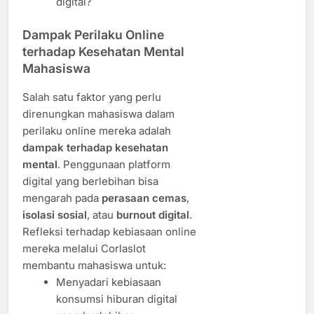
digital?
Dampak Perilaku Online
terhadap Kesehatan Mental
Mahasiswa
Salah satu faktor yang perlu
direnungkan mahasiswa dalam
perilaku online mereka adalah
dampak terhadap kesehatan
mental
. Penggunaan platform
digital yang berlebihan bisa
mengarah pada
perasaan cemas
,
isolasi sosial
, atau
burnout digital
.
Refleksi terhadap kebiasaan online
mereka melalui Corlaslot
membantu mahasiswa untuk:
Menyadari kebiasaan
konsumsi hiburan digital