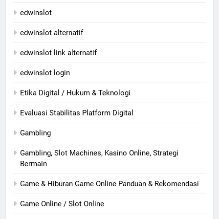
edwinslot
edwinslot alternatif
edwinslot link alternatif
edwinslot login
Etika Digital / Hukum & Teknologi
Evaluasi Stabilitas Platform Digital
Gambling
Gambling, Slot Machines, Kasino Online, Strategi
Bermain
Game & Hiburan Game Online Panduan & Rekomendasi
Game Online / Slot Online