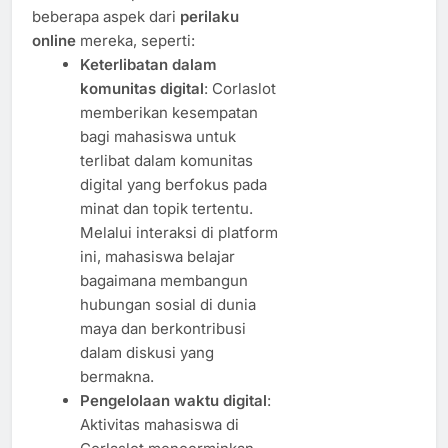
beberapa aspek dari
perilaku
online
mereka, seperti:
Keterlibatan dalam
komunitas digital
: Corlaslot
memberikan kesempatan
bagi mahasiswa untuk
terlibat dalam komunitas
digital yang berfokus pada
minat dan topik tertentu.
Melalui interaksi di platform
ini, mahasiswa belajar
bagaimana membangun
hubungan sosial di dunia
maya dan berkontribusi
dalam diskusi yang
bermakna.
Pengelolaan waktu digital
:
Aktivitas mahasiswa di