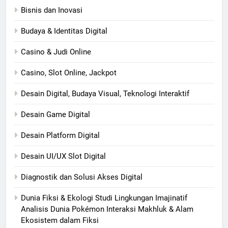
Bisnis dan Inovasi
Budaya & Identitas Digital
Casino & Judi Online
Casino, Slot Online, Jackpot
Desain Digital, Budaya Visual, Teknologi Interaktif
Desain Game Digital
Desain Platform Digital
Desain UI/UX Slot Digital
Diagnostik dan Solusi Akses Digital
Dunia Fiksi & Ekologi Studi Lingkungan Imajinatif
Analisis Dunia Pokémon Interaksi Makhluk & Alam
Ekosistem dalam Fiksi