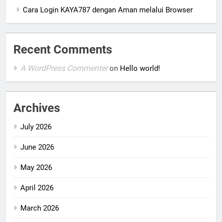
Cara Login KAYA787 dengan Aman melalui Browser
Recent Comments
A WordPress Commenter
on
Hello world!
Archives
July 2026
June 2026
May 2026
April 2026
March 2026