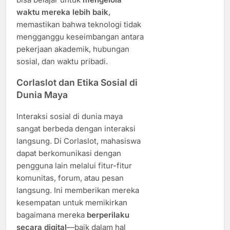
waktu mereka lebih baik
,
memastikan bahwa teknologi tidak
mengganggu keseimbangan antara
pekerjaan akademik, hubungan
sosial, dan waktu pribadi.
Corlaslot dan Etika Sosial di
Dunia Maya
Interaksi sosial di dunia maya
sangat berbeda dengan interaksi
langsung. Di Corlaslot, mahasiswa
dapat berkomunikasi dengan
pengguna lain melalui fitur-fitur
komunitas, forum, atau pesan
langsung. Ini memberikan mereka
kesempatan untuk memikirkan
bagaimana mereka
berperilaku
secara digital
—baik dalam hal