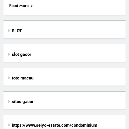
Read More
SLOT
slot gacor
toto macau
situs gacor
https://www.seiyo-estate.com/condominium