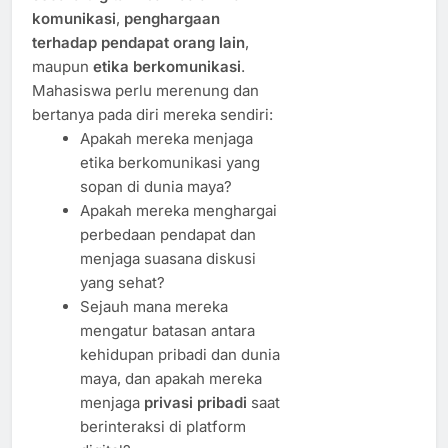
komunikasi
,
penghargaan
terhadap pendapat orang lain
,
maupun
etika berkomunikasi
.
Mahasiswa perlu merenung dan
bertanya pada diri mereka sendiri:
Apakah mereka menjaga
etika berkomunikasi yang
sopan di dunia maya?
Apakah mereka menghargai
perbedaan pendapat dan
menjaga suasana diskusi
yang sehat?
Sejauh mana mereka
mengatur batasan antara
kehidupan pribadi dan dunia
maya, dan apakah mereka
menjaga
privasi pribadi
saat
berinteraksi di platform