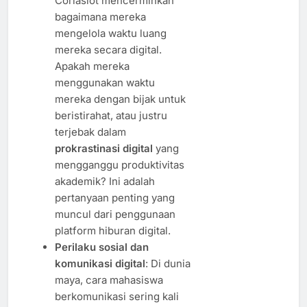
Corlaslot mencerminkan
bagaimana mereka
mengelola waktu luang
mereka secara digital.
Apakah mereka
menggunakan waktu
mereka dengan bijak untuk
beristirahat, atau justru
terjebak dalam
prokrastinasi digital
yang
mengganggu produktivitas
akademik? Ini adalah
pertanyaan penting yang
muncul dari penggunaan
platform hiburan digital.
Perilaku sosial dan
komunikasi digital
: Di dunia
maya, cara mahasiswa
berkomunikasi sering kali