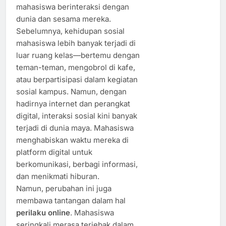
mahasiswa berinteraksi dengan
dunia dan sesama mereka.
Sebelumnya, kehidupan sosial
mahasiswa lebih banyak terjadi di
luar ruang kelas—bertemu dengan
teman-teman, mengobrol di kafe,
atau berpartisipasi dalam kegiatan
sosial kampus. Namun, dengan
hadirnya internet dan perangkat
digital, interaksi sosial kini banyak
terjadi di dunia maya. Mahasiswa
menghabiskan waktu mereka di
platform digital untuk
berkomunikasi, berbagi informasi,
dan menikmati hiburan.
Namun, perubahan ini juga
membawa tantangan dalam hal
perilaku online
. Mahasiswa
seringkali merasa terjebak dalam