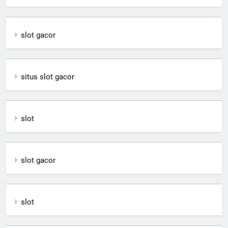
slot gacor
situs slot gacor
slot
slot gacor
slot