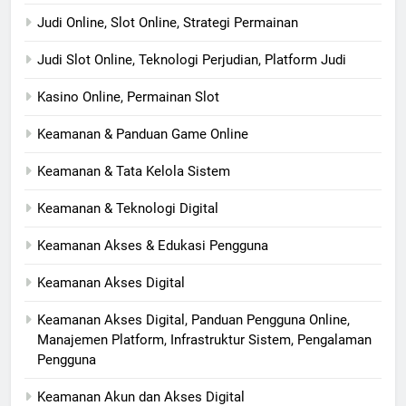
Judi Online, Slot Online, Strategi Permainan
Judi Slot Online, Teknologi Perjudian, Platform Judi
Kasino Online, Permainan Slot
Keamanan & Panduan Game Online
Keamanan & Tata Kelola Sistem
Keamanan & Teknologi Digital
Keamanan Akses & Edukasi Pengguna
Keamanan Akses Digital
Keamanan Akses Digital, Panduan Pengguna Online,
Manajemen Platform, Infrastruktur Sistem, Pengalaman
Pengguna
Keamanan Akun dan Akses Digital