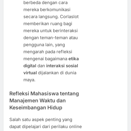
berbeda dengan cara
mereka berkomunikasi
secara langsung. Corlaslot
memberikan ruang bagi
mereka untuk berinteraksi
dengan teman-teman atau
pengguna lain, yang
mengarah pada refleksi
mengenai bagaimana
etika
digital
dan
interaksi sosial
virtual
dijalankan di dunia
maya.
Refleksi Mahasiswa tentang
Manajemen Waktu dan
Keseimbangan Hidup
Salah satu aspek penting yang
dapat dipelajari dari perilaku online