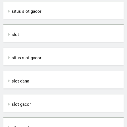
situs slot gacor
slot
situs slot gacor
slot dana
slot gacor