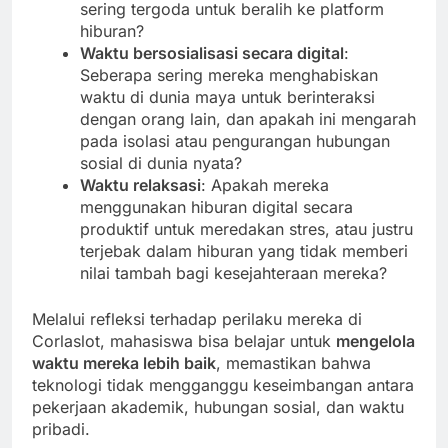
sering tergoda untuk beralih ke platform
hiburan?
Waktu bersosialisasi secara digital
:
Seberapa sering mereka menghabiskan
waktu di dunia maya untuk berinteraksi
dengan orang lain, dan apakah ini mengarah
pada isolasi atau pengurangan hubungan
sosial di dunia nyata?
Waktu relaksasi
: Apakah mereka
menggunakan hiburan digital secara
produktif untuk meredakan stres, atau justru
terjebak dalam hiburan yang tidak memberi
nilai tambah bagi kesejahteraan mereka?
Melalui refleksi terhadap perilaku mereka di
Corlaslot, mahasiswa bisa belajar untuk
mengelola
waktu mereka lebih baik
, memastikan bahwa
teknologi tidak mengganggu keseimbangan antara
pekerjaan akademik, hubungan sosial, dan waktu
pribadi.