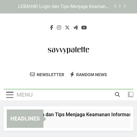
Skip
Login KAYA787 dan Tips Menjaga Keamanan
to
Akun
content
Cara Menjaga Keamanan Perangkat sebelum
Membuka KAYA787 Login
EDWINSLOT Login dan Tips Menjaga Keamanan
Informasi Akun
LEBAH4D Login dan Tips Menjaga Keamanan
Informasi Akun
Login KAYA787 dan Tips Menjaga Keamanan
Akun
Savvy Palette
Inspirasi Desain Kreatif Dan Tips Dekorasi
Cara Menjaga Keamanan Perangkat sebelum
NEWSLETTER
RANDOM NEWS
Membuka KAYA787 Login
Rumah Dari Savvy Palette. Solusi Untuk
Rumah Impian Anda.
MENU
WINSLOT Login dan Tips Menjaga Keamanan Informasi Akun
HEADLINES
Weeks Ago