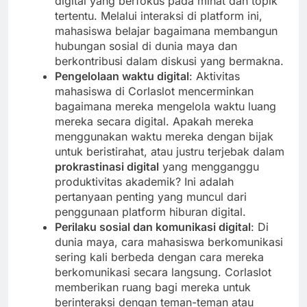
digital yang berfokus pada minat dan topik
tertentu. Melalui interaksi di platform ini,
mahasiswa belajar bagaimana membangun
hubungan sosial di dunia maya dan
berkontribusi dalam diskusi yang bermakna.
Pengelolaan waktu digital
: Aktivitas
mahasiswa di Corlaslot mencerminkan
bagaimana mereka mengelola waktu luang
mereka secara digital. Apakah mereka
menggunakan waktu mereka dengan bijak
untuk beristirahat, atau justru terjebak dalam
prokrastinasi digital
yang mengganggu
produktivitas akademik? Ini adalah
pertanyaan penting yang muncul dari
penggunaan platform hiburan digital.
Perilaku sosial dan komunikasi digital
: Di
dunia maya, cara mahasiswa berkomunikasi
sering kali berbeda dengan cara mereka
berkomunikasi secara langsung. Corlaslot
memberikan ruang bagi mereka untuk
berinteraksi dengan teman-teman atau