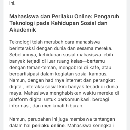
ini.
Mahasiswa dan Perilaku Online: Pengaruh
Teknologi pada Kehidupan Sosial dan
Akademik
Teknologi telah merubah cara mahasiswa
berinteraksi dengan dunia dan sesama mereka.
Sebelumnya, kehidupan sosial mahasiswa lebih
banyak terjadi di luar ruang kelas—bertemu
dengan teman-teman, mengobrol di kafe, atau
berpartisipasi dalam kegiatan sosial kampus.
Namun, dengan hadirnya internet dan perangkat
digital, interaksi sosial kini banyak terjadi di dunia
maya. Mahasiswa menghabiskan waktu mereka di
platform digital untuk berkomunikasi, berbagi
informasi, dan menikmati hiburan.
Namun, perubahan ini juga membawa tantangan
dalam hal
perilaku online
. Mahasiswa seringkali