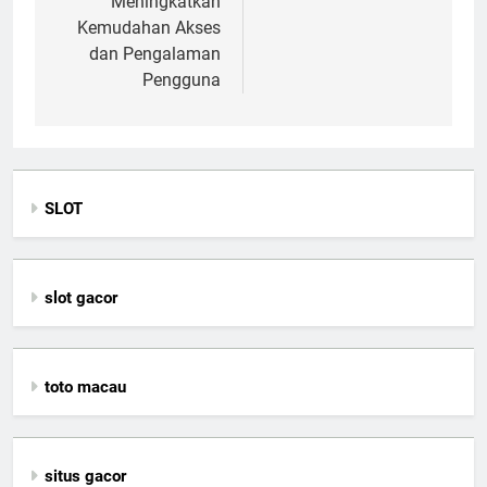
Meningkatkan
Kemudahan Akses
dan Pengalaman
Pengguna
SLOT
slot gacor
toto macau
situs gacor