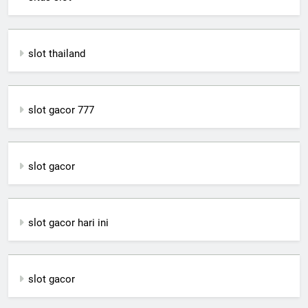
slot thailand
slot gacor 777
slot gacor
slot gacor hari ini
slot gacor