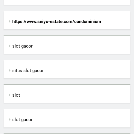
https://www.seiyo-estate.com/condominium
slot gacor
situs slot gacor
slot
slot gacor