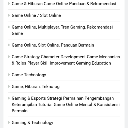
Game & Hiburan Game Online Panduan & Rekomendasi
Game Online / Slot Online
Game Online, Multiplayer, Tren Gaming, Rekomendasi
Game
Game Online, Slot Online, Panduan Bermain
Game Strategy Character Development Game Mechanics
& Roles Player Skill Improvement Gaming Education
Game Technology
Game, Hiburan, Teknologi
Gaming & Esports Strategi Permainan Pengembangan
Keterampilan Tutorial Game Online Mental & Konsistensi
Bermain
Gaming & Technology