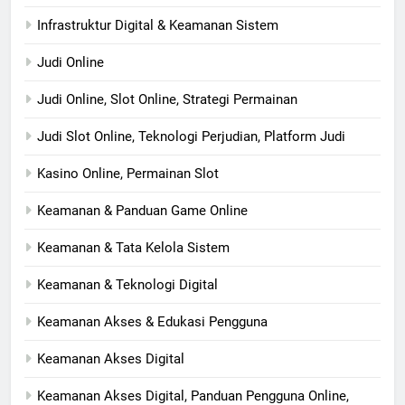
Infrastruktur Digital & Keamanan Sistem
Judi Online
Judi Online, Slot Online, Strategi Permainan
Judi Slot Online, Teknologi Perjudian, Platform Judi
Kasino Online, Permainan Slot
Keamanan & Panduan Game Online
Keamanan & Tata Kelola Sistem
Keamanan & Teknologi Digital
Keamanan Akses & Edukasi Pengguna
Keamanan Akses Digital
Keamanan Akses Digital, Panduan Pengguna Online,