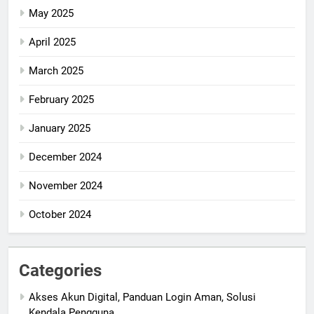
May 2025
April 2025
March 2025
February 2025
January 2025
December 2024
November 2024
October 2024
Categories
Akses Akun Digital, Panduan Login Aman, Solusi
Kendala Pengguna