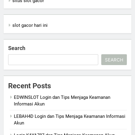
situs slot gacor
slot gacor hari ini
Search
SEARCH
Recent Posts
EDWINSLOT Login dan Tips Menjaga Keamanan
Informasi Akun
LEBAH4D Login dan Tips Menjaga Keamanan Informasi
Akun