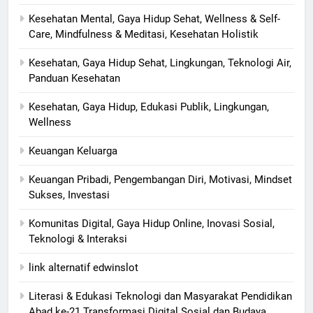
Kesehatan Mental, Gaya Hidup Sehat, Wellness & Self-
Care, Mindfulness & Meditasi, Kesehatan Holistik
Kesehatan, Gaya Hidup Sehat, Lingkungan, Teknologi Air,
Panduan Kesehatan
Kesehatan, Gaya Hidup, Edukasi Publik, Lingkungan,
Wellness
Keuangan Keluarga
Keuangan Pribadi, Pengembangan Diri, Motivasi, Mindset
Sukses, Investasi
Komunitas Digital, Gaya Hidup Online, Inovasi Sosial,
Teknologi & Interaksi
link alternatif edwinslot
Literasi & Edukasi Teknologi dan Masyarakat Pendidikan
Abad ke-21 Transformasi Digital Sosial dan Budaya