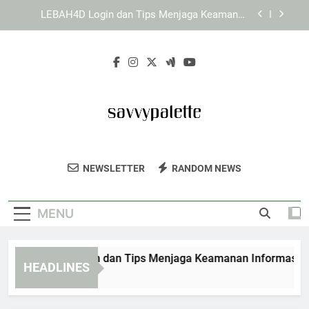
Skip
Login KAYA787 dan Tips Menjaga Keamanan
to
Akun
content
Cara Menjaga Keamanan Perangkat sebelum
Membuka KAYA787 Login
EDWINSLOT Login dan Tips Menjaga Keamanan
Informasi Akun
LEBAH4D Login dan Tips Menjaga Keamanan
Informasi Akun
Login KAYA787 dan Tips Menjaga Keamanan
Akun
Savvy Palette
Inspirasi Desain Kreatif Dan Tips Dekorasi
Cara Menjaga Keamanan Perangkat sebelum
NEWSLETTER
RANDOM NEWS
Membuka KAYA787 Login
Rumah Dari Savvy Palette. Solusi Untuk
Rumah Impian Anda.
MENU
DWINSLOT Login dan Tips Menjaga Keamanan Informasi Akun
HEADLINES
Weeks Ago