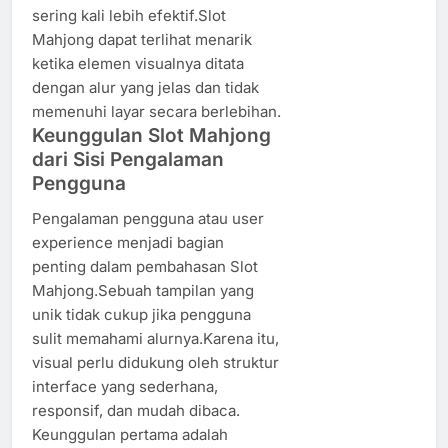
sering kali lebih efektif.Slot
Mahjong dapat terlihat menarik
ketika elemen visualnya ditata
dengan alur yang jelas dan tidak
memenuhi layar secara berlebihan.
Keunggulan Slot Mahjong
dari Sisi Pengalaman
Pengguna
Pengalaman pengguna atau user
experience menjadi bagian
penting dalam pembahasan Slot
Mahjong.Sebuah tampilan yang
unik tidak cukup jika pengguna
sulit memahami alurnya.Karena itu,
visual perlu didukung oleh struktur
interface yang sederhana,
responsif, dan mudah dibaca.
Keunggulan pertama adalah