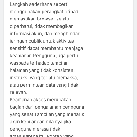
Langkah sederhana seperti
menggunakan perangkat pribadi,
memastikan browser selalu
diperbarui, tidak membagikan
informasi akun, dan menghindari
jaringan publik untuk aktivitas
sensitif dapat membantu menjaga
keamanan.Pengguna juga perlu
waspada terhadap tampilan
halaman yang tidak konsisten,
instruksi yang terlalu memaksa,
atau permintaan data yang tidak
relevan.
Keamanan akses merupakan
bagian dari pengalaman pengguna
yang sehat.Tampilan yang menarik
akan kehilangan nilainya jika
pengguna merasa tidak
aman.Karena itu, konten yang