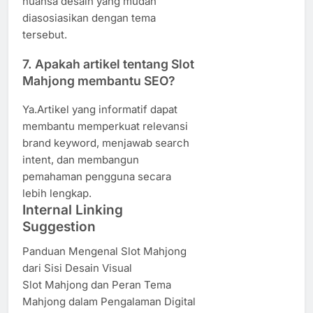
nuansa desain yang mudah
diasosiasikan dengan tema
tersebut.
7. Apakah artikel tentang Slot
Mahjong membantu SEO?
Ya.Artikel yang informatif dapat
membantu memperkuat relevansi
brand keyword, menjawab search
intent, dan membangun
pemahaman pengguna secara
lebih lengkap.
Internal Linking
Suggestion
Panduan Mengenal Slot Mahjong
dari Sisi Desain Visual
Slot Mahjong dan Peran Tema
Mahjong dalam Pengalaman Digital