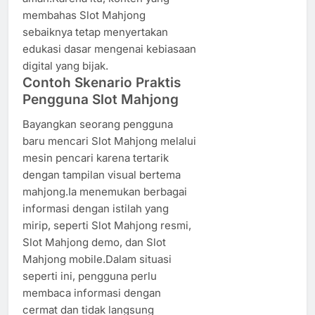
membahas Slot Mahjong
sebaiknya tetap menyertakan
edukasi dasar mengenai kebiasaan
digital yang bijak.
Contoh Skenario Praktis
Pengguna Slot Mahjong
Bayangkan seorang pengguna
baru mencari Slot Mahjong melalui
mesin pencari karena tertarik
dengan tampilan visual bertema
mahjong.Ia menemukan berbagai
informasi dengan istilah yang
mirip, seperti Slot Mahjong resmi,
Slot Mahjong demo, dan Slot
Mahjong mobile.Dalam situasi
seperti ini, pengguna perlu
membaca informasi dengan
cermat dan tidak langsung