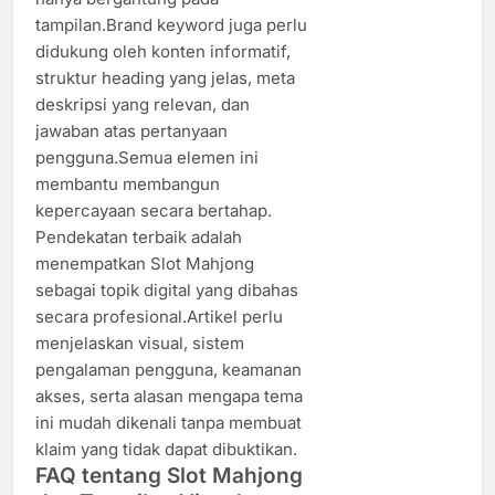
tampilan.Brand keyword juga perlu
didukung oleh konten informatif,
struktur heading yang jelas, meta
deskripsi yang relevan, dan
jawaban atas pertanyaan
pengguna.Semua elemen ini
membantu membangun
kepercayaan secara bertahap.
Pendekatan terbaik adalah
menempatkan Slot Mahjong
sebagai topik digital yang dibahas
secara profesional.Artikel perlu
menjelaskan visual, sistem
pengalaman pengguna, keamanan
akses, serta alasan mengapa tema
ini mudah dikenali tanpa membuat
klaim yang tidak dapat dibuktikan.
FAQ tentang Slot Mahjong