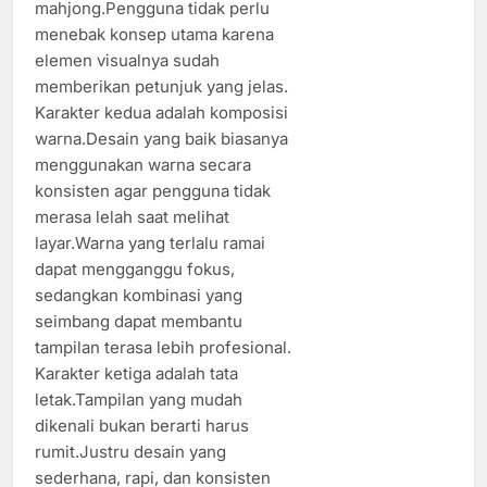
mahjong.Pengguna tidak perlu
menebak konsep utama karena
elemen visualnya sudah
memberikan petunjuk yang jelas.
Karakter kedua adalah komposisi
warna.Desain yang baik biasanya
menggunakan warna secara
konsisten agar pengguna tidak
merasa lelah saat melihat
layar.Warna yang terlalu ramai
dapat mengganggu fokus,
sedangkan kombinasi yang
seimbang dapat membantu
tampilan terasa lebih profesional.
Karakter ketiga adalah tata
letak.Tampilan yang mudah
dikenali bukan berarti harus
rumit.Justru desain yang
sederhana, rapi, dan konsisten