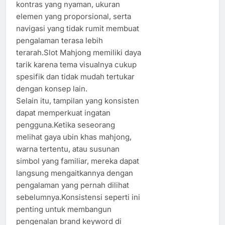
kontras yang nyaman, ukuran
elemen yang proporsional, serta
navigasi yang tidak rumit membuat
pengalaman terasa lebih
terarah.Slot Mahjong memiliki daya
tarik karena tema visualnya cukup
spesifik dan tidak mudah tertukar
dengan konsep lain.
Selain itu, tampilan yang konsisten
dapat memperkuat ingatan
pengguna.Ketika seseorang
melihat gaya ubin khas mahjong,
warna tertentu, atau susunan
simbol yang familiar, mereka dapat
langsung mengaitkannya dengan
pengalaman yang pernah dilihat
sebelumnya.Konsistensi seperti ini
penting untuk membangun
pengenalan brand keyword di