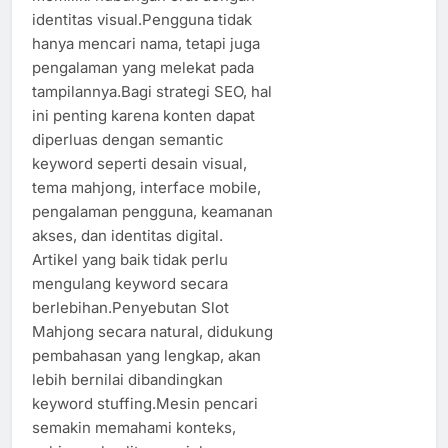
identitas visual.Pengguna tidak
hanya mencari nama, tetapi juga
pengalaman yang melekat pada
tampilannya.Bagi strategi SEO, hal
ini penting karena konten dapat
diperluas dengan semantic
keyword seperti desain visual,
tema mahjong, interface mobile,
pengalaman pengguna, keamanan
akses, dan identitas digital.
Artikel yang baik tidak perlu
mengulang keyword secara
berlebihan.Penyebutan Slot
Mahjong secara natural, didukung
pembahasan yang lengkap, akan
lebih bernilai dibandingkan
keyword stuffing.Mesin pencari
semakin memahami konteks,