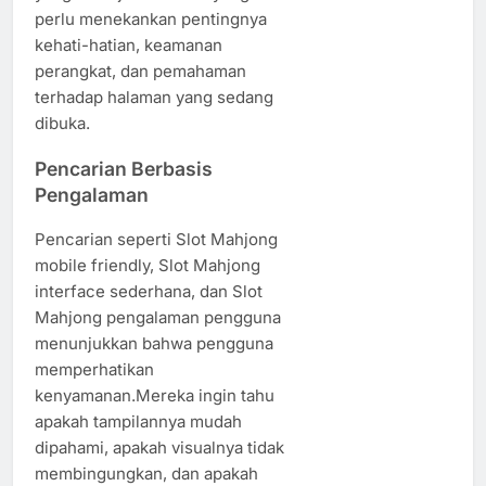
perlu menekankan pentingnya
kehati-hatian, keamanan
perangkat, dan pemahaman
terhadap halaman yang sedang
dibuka.
Pencarian Berbasis
Pengalaman
Pencarian seperti Slot Mahjong
mobile friendly, Slot Mahjong
interface sederhana, dan Slot
Mahjong pengalaman pengguna
menunjukkan bahwa pengguna
memperhatikan
kenyamanan.Mereka ingin tahu
apakah tampilannya mudah
dipahami, apakah visualnya tidak
membingungkan, dan apakah