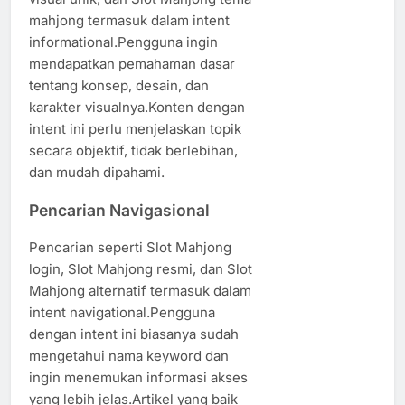
mahjong termasuk dalam intent
informational.Pengguna ingin
mendapatkan pemahaman dasar
tentang konsep, desain, dan
karakter visualnya.Konten dengan
intent ini perlu menjelaskan topik
secara objektif, tidak berlebihan,
dan mudah dipahami.
Pencarian Navigasional
Pencarian seperti Slot Mahjong
login, Slot Mahjong resmi, dan Slot
Mahjong alternatif termasuk dalam
intent navigational.Pengguna
dengan intent ini biasanya sudah
mengetahui nama keyword dan
ingin menemukan informasi akses
yang lebih jelas.Artikel yang baik