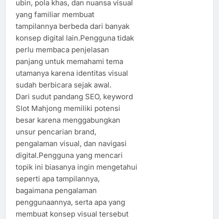
ubin, pola khas, dan nuansa visual
yang familiar membuat
tampilannya berbeda dari banyak
konsep digital lain.Pengguna tidak
perlu membaca penjelasan
panjang untuk memahami tema
utamanya karena identitas visual
sudah berbicara sejak awal.
Dari sudut pandang SEO, keyword
Slot Mahjong memiliki potensi
besar karena menggabungkan
unsur pencarian brand,
pengalaman visual, dan navigasi
digital.Pengguna yang mencari
topik ini biasanya ingin mengetahui
seperti apa tampilannya,
bagaimana pengalaman
penggunaannya, serta apa yang
membuat konsep visual tersebut