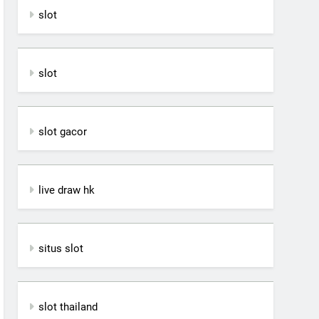
slot
slot
slot gacor
live draw hk
situs slot
slot thailand