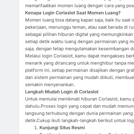
memanfaatkan momen luang dengan cara yang posi
Kenapa Login Corlaslot Saat Momen Luang?
Momen luang bisa datang kapan saja, baik itu saat is
pekerjaan, menunggu teman, atau saat berada di ru
sebagai pilihan hiburan digital yang memungkinka
setiap detik waktu luang dengan permainan yang 
saja, dengan tetap mengutamakan keseimbangan da
Melalui login Corlaslot, kamu dapat mengakses be
menarik yang dirancang untuk menghibur tanpa me
platform ini, setiap permainan disajikan dengan graf
dan sistem permainan yang mudah diikuti, membu
semakin menyenankan.
Langkah Mudah Login di Corlaslot
Untuk memulai menikmati hiburan Corlaslot, kamu pe
dahulu.Proses login yang cepat dan mudah memun
langsung terhubung dengan dunia permainan yang 
detik.Cukup ikuti langkah-langkah berikut untuk log
Kunjungi Situs Resmi