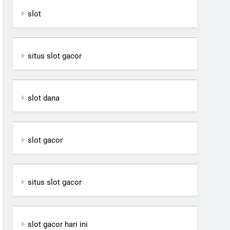
slot
situs slot gacor
slot dana
slot gacor
situs slot gacor
slot gacor hari ini