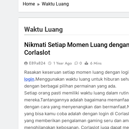
Home
Waktu Luang
Waktu Luang
Nikmati Setiap Momen Luang dengan
Corlaslot
E89a824
1 Year Ago
0
6 Mins
Rasakan keseruan setiap momen luang dengan logi
login
.Menggunakan waktu luang untuk hiburan se
dengan berbagai pilihan permainan yang ada.
Setiap orang pasti memiliki waktu luang dalam rutin
mereka.Tantangannya adalah bagaimana memanfaat
dengan cara yang menyenangkan dan bermanfaat.Na
yang bisa kamu coba adalah dengan login di Corlasl
yang memberikan pengalaman gaming seru dan am
menghilangkan kebosanan, Corlaslot juga dapat 