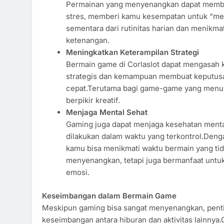
Permainan yang menyenangkan dapat memb
stres, memberi kamu kesempatan untuk “mela
sementara dari rutinitas harian dan menikm
ketenangan.
Meningkatkan Keterampilan Strategi
Bermain game di Corlaslot dapat mengasah k
strategis dan kemampuan membuat keputus
cepat.Terutama bagi game-game yang menu
berpikir kreatif.
Menjaga Mental Sehat
Gaming juga dapat menjaga kesehatan mental
dilakukan dalam waktu yang terkontrol.Dengan
kamu bisa menikmati waktu bermain yang ti
menyenangkan, tetapi juga bermanfaat untuk
emosi.
Keseimbangan dalam Bermain Game
Meskipun gaming bisa sangat menyenangkan, pent
keseimbangan antara hiburan dan aktivitas lainnya