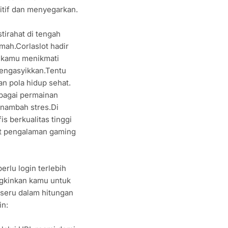
tif dan menyegarkan.
tirahat di tengah
mah.Corlaslot hadir
n kamu menikmati
mengasyikkan.Tentu
n pola hidup sehat.
rbagai permainan
nambah stres.Di
is berkualitas tinggi
at pengalaman gaming
rlu login terlebih
gkinkan kamu untuk
seru dalam hitungan
in: