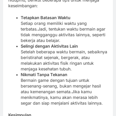
hidupmu, berikut beberapa tips untuk menjaga
keseimbangan:
Tetapkan Batasan Waktu
Setiap orang memiliki waktu yang
terbatas.Jadi, tentukan waktu bermain agar
tidak mengganggu aktivitas lainnya, seperti
bekerja atau belajar.
Selingi dengan Aktivitas Lain
Setelah beberapa waktu bermain, sebaiknya
beristirahat sejenak, bergerak, atau
melakukan aktivitas fisik ringan untuk
menjaga kesehatan tubuh.
Nikmati Tanpa Tekanan
Bermain game dengan tujuan untuk
bersenang-senang, bukan mengejar hasil
atau kemenangan semata.Jika kamu
menikmatinya, kamu akan merasa lebih
segar dan siap menjalani aktivitas lainnya.
Kesimpulan