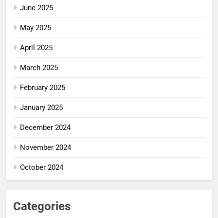
June 2025
May 2025
April 2025
March 2025
February 2025
January 2025
December 2024
November 2024
October 2024
Categories