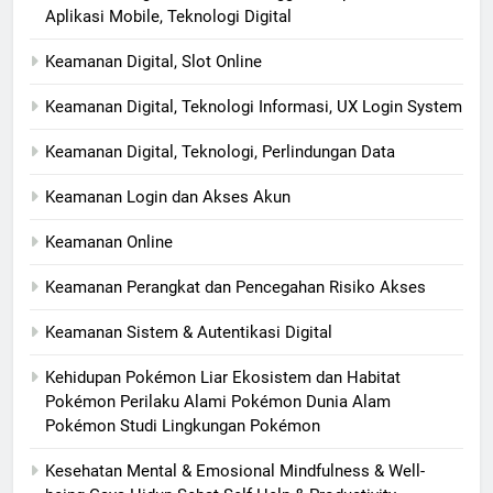
Aplikasi Mobile, Teknologi Digital
Keamanan Digital, Slot Online
Keamanan Digital, Teknologi Informasi, UX Login System
Keamanan Digital, Teknologi, Perlindungan Data
Keamanan Login dan Akses Akun
Keamanan Online
Keamanan Perangkat dan Pencegahan Risiko Akses
Keamanan Sistem & Autentikasi Digital
Kehidupan Pokémon Liar Ekosistem dan Habitat
Pokémon Perilaku Alami Pokémon Dunia Alam
Pokémon Studi Lingkungan Pokémon
Kesehatan Mental & Emosional Mindfulness & Well-