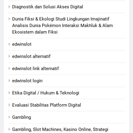
Diagnostik dan Solusi Akses Digital
Dunia Fiksi & Ekologi Studi Lingkungan Imajinatif
Analisis Dunia Pokémon Interaksi Makhluk & Alam
Ekosistem dalam Fiksi
edwinslot
edwinslot alternatif
edwinslot link alternatif
edwinslot login
Etika Digital / Hukum & Teknologi
Evaluasi Stabilitas Platform Digital
Gambling
Gambling, Slot Machines, Kasino Online, Strategi