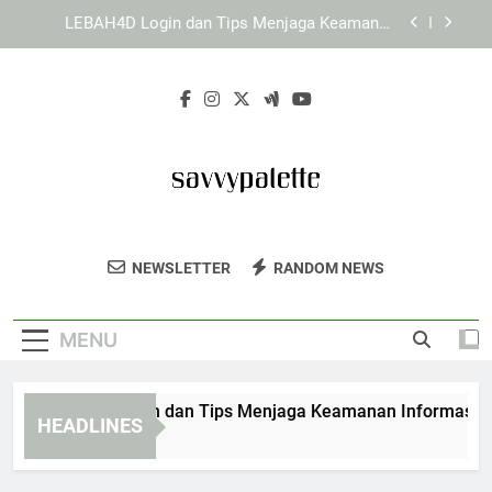
Skip
Login KAYA787 dan Tips Menjaga Keamanan
to
Akun
content
Cara Menjaga Keamanan Perangkat sebelum
Membuka KAYA787 Login
EDWINSLOT Login dan Tips Menjaga Keamanan
Informasi Akun
LEBAH4D Login dan Tips Menjaga Keamanan
Informasi Akun
Login KAYA787 dan Tips Menjaga Keamanan
Akun
Savvy Palette
Inspirasi Desain Kreatif Dan Tips Dekorasi
Cara Menjaga Keamanan Perangkat sebelum
NEWSLETTER
RANDOM NEWS
Membuka KAYA787 Login
Rumah Dari Savvy Palette. Solusi Untuk
Rumah Impian Anda.
MENU
DWINSLOT Login dan Tips Menjaga Keamanan Informasi Akun
HEADLINES
Weeks Ago