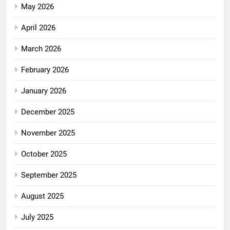
May 2026
April 2026
March 2026
February 2026
January 2026
December 2025
November 2025
October 2025
September 2025
August 2025
July 2025