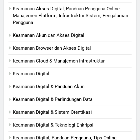
Keamanan Akses Digital, Panduan Pengguna Online,
Manajemen Platform, Infrastruktur Sistem, Pengalaman
Pengguna
Keamanan Akun dan Akses Digital
Keamanan Browser dan Akses Digital
Keamanan Cloud & Manajemen Infrastruktur
Keamanan Digital
Keamanan Digital & Panduan Akun
Keamanan Digital & Perlindungan Data
Keamanan Digital & Sistem Otentikasi
Keamanan Digital & Teknologi Enkripsi
Keamanan Digital, Panduan Pengguna, Tips Online,