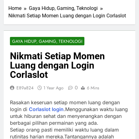
Home
Gaya Hidup, Gaming, Teknologi
Nikmati Setiap Momen Luang dengan Login Corlaslot
GAYA HIDUP, GAMING, TEKNOLOGI
Nikmati Setiap Momen
Luang dengan Login
Corlaslot
0
E89a824
1 Year Ago
6 Mins
Rasakan keseruan setiap momen luang dengan
login di
Corlaslot login
.Menggunakan waktu luang
untuk hiburan sehat dan menyenangkan dengan
berbagai pilihan permainan yang ada.
Setiap orang pasti memiliki waktu luang dalam
rutinitas harian mereka.Tantangannya adalah