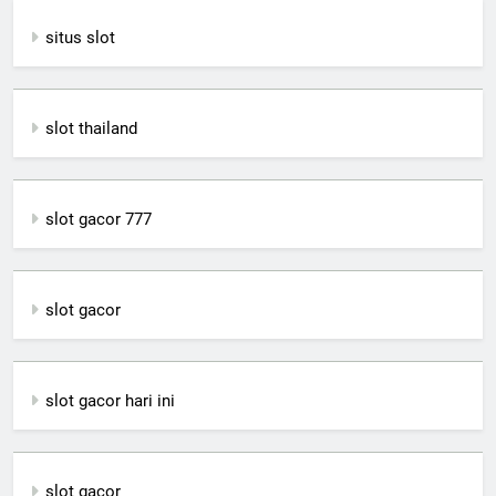
situs slot
slot thailand
slot gacor 777
slot gacor
slot gacor hari ini
slot gacor