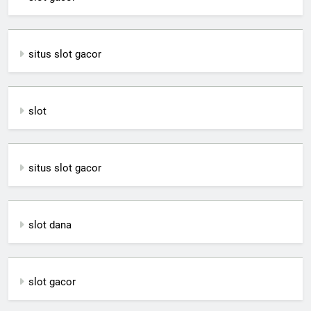
situs slot gacor
slot
situs slot gacor
slot dana
slot gacor