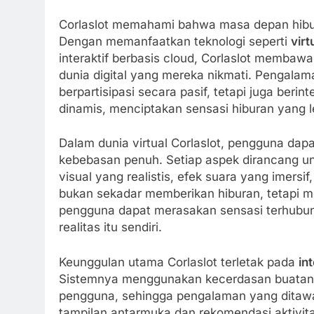
Corlaslot memahami bahwa masa depan hibura
Dengan memanfaatkan teknologi seperti
virt
interaktif berbasis cloud, Corlaslot memba
dunia digital yang mereka nikmati. Pengalam
berpartisipasi secara pasif, tetapi juga beri
dinamis, menciptakan sensasi hiburan yang 
Dalam dunia virtual Corlaslot, pengguna dapa
kebebasan penuh. Setiap aspek dirancang u
visual yang realistis, efek suara yang imersi
bukan sekadar memberikan hiburan, tetapi 
pengguna dapat merasakan sensasi terhubung
realitas itu sendiri.
Keunggulan utama Corlaslot terletak pada
in
Sistemnya menggunakan kecerdasan buatan 
pengguna, sehingga pengalaman yang ditawar
tampilan antarmuka dan rekomendasi aktivit