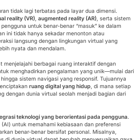
n tidak lagi terbatas pada layar dua dimensi.
ual reality (VR)
,
augmented reality (AR)
, serta sistem
wa pengguna untuk benar-benar “masuk” ke dalam
an ini tidak hanya sekadar menonton atau
nteraksi langsung dengan lingkungan virtual yang
lebih nyata dan mendalam.
t menjelajahi berbagai ruang interaktif dengan
ntuk menghadirkan pengalaman yang unik—mulai dari
f, hingga sistem navigasi yang responsif. Tujuannya
menciptakan
ruang digital yang hidup
, di mana setiap
 dengan dunia virtual seolah menjadi bagian dari
tegrasi teknologi yang berorientasi pada pengguna
.
(AI) untuk memahami kebiasaan dan preferensi
kan benar-benar bersifat personal. Misalnya,
as di dunia virtual dapat berubah menyesuaikan gaya