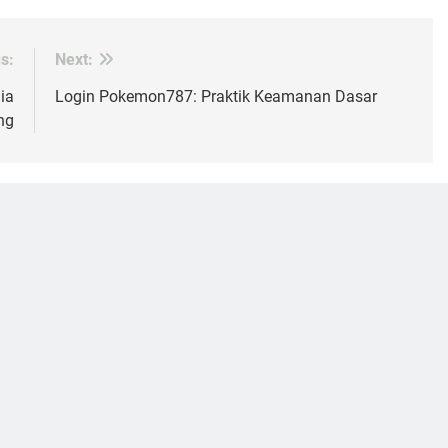
s:
Next:
ia
Login Pokemon787: Praktik Keamanan Dasar
ng