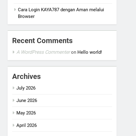
Cara Login KAYA787 dengan Aman melalui
Browser
Recent Comments
A WordPress Commenter
on
Hello world!
Archives
July 2026
June 2026
May 2026
April 2026