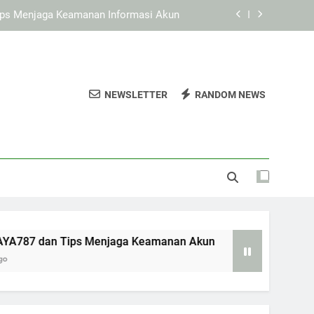
ps Menjaga Keamanan Informasi Akun
787 dan Tips Menjaga Keamanan Akun
kat sebelum Membuka KAYA787 Login
NEWSLETTER
RANDOM NEWS
ps Menjaga Keamanan Informasi Akun
ps Menjaga Keamanan Informasi Akun
lusi Untuk Rumah Impian Anda.
787 dan Tips Menjaga Keamanan Akun
kat sebelum Membuka KAYA787 Login
 Tips Menjaga Keamanan Akun
Cara Menjaga Keamana
3 Weeks Ago