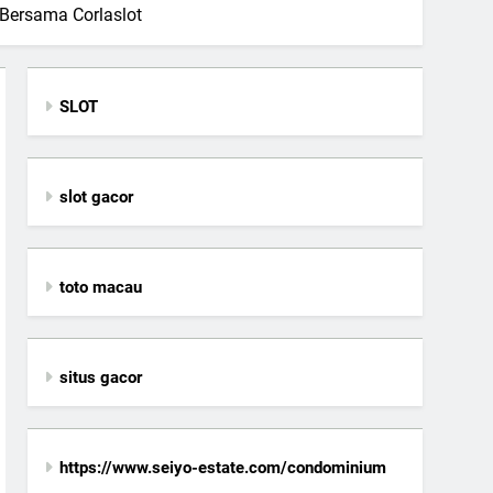
 Bersama Corlaslot
SLOT
slot gacor
toto macau
situs gacor
https://www.seiyo-estate.com/condominium