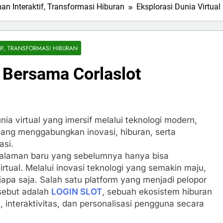
man Interaktif, Transformasi Hiburan
Eksplorasi Dunia Virtual
TIF, TRANSFORMASI HIBURAN
l Bersama Corlaslot
a virtual yang imersif melalui teknologi modern,
l yang menggabungkan inovasi, hiburan, serta
asi.
ngalaman baru yang sebelumnya hanya bisa
irtual. Melalui inovasi teknologi yang semakin maju,
siapa saja. Salah satu platform yang menjadi pelopor
sebut adalah
LOGIN SLOT
, sebuah ekosistem hiburan
, interaktivitas, dan personalisasi pengguna secara