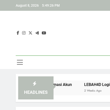
Skip
August 8, 2026
5:49:27 PM
to
content
Sav
Inspirasi 
ga Keamanan Informasi Akun
LEBAH4D Login dan Tips 
2 Weeks Ago
HEADLINES