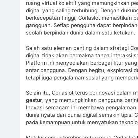
ruang virtual kolektif yang memungkinkan pe
digital yang saling terhubung. Dengan dukun
berkecepatan tinggi, Corlaslot memastikan pe
gangguan. Setiap pengguna dapat berpindah d
seolah berpindah dunia dalam satu ketukan.
Salah satu elemen penting dalam strategi Co
digital tidak akan bermakna tanpa interaksi s
Platform ini menyediakan berbagai fitur yang
antar pengguna. Dengan begitu, eksplorasi du
tetapi juga pengalaman sosial yang memperku
Selain itu, Corlaslot terus berinovasi dalam
gestur
, yang memungkinkan pengguna berint
Inovasi semacam ini membawa pengalaman vir
dunia nyata dan dunia digital semakin tipis.
pada kemampuan untuk menyatukan teknolog
Melalui semua terobosan tersebut, Corlaslot 