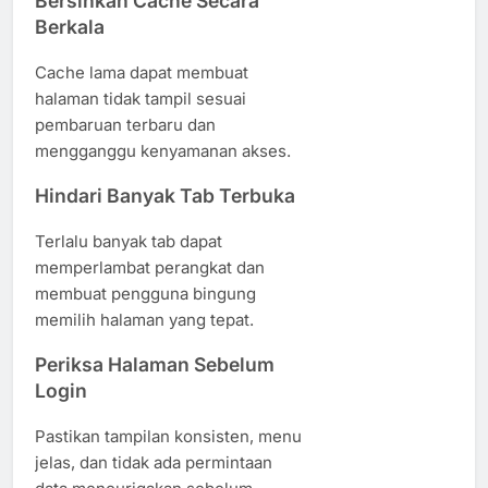
Bersihkan Cache Secara
Berkala
Cache lama dapat membuat
halaman tidak tampil sesuai
pembaruan terbaru dan
mengganggu kenyamanan akses.
Hindari Banyak Tab Terbuka
Terlalu banyak tab dapat
memperlambat perangkat dan
membuat pengguna bingung
memilih halaman yang tepat.
Periksa Halaman Sebelum
Login
Pastikan tampilan konsisten, menu
jelas, dan tidak ada permintaan