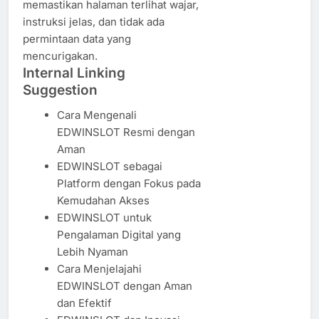
memastikan halaman terlihat wajar,
instruksi jelas, dan tidak ada
permintaan data yang
mencurigakan.
Internal Linking
Suggestion
Cara Mengenali
EDWINSLOT Resmi dengan
Aman
EDWINSLOT sebagai
Platform dengan Fokus pada
Kemudahan Akses
EDWINSLOT untuk
Pengalaman Digital yang
Lebih Nyaman
Cara Menjelajahi
EDWINSLOT dengan Aman
dan Efektif