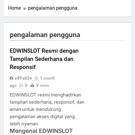
Home
pengalaman pengguna
pengalaman pengguna
EDWINSLOT Resmi dengan
Tampilan Sederhana dan
Responsif
e89a824
1 month
ago
0
9 mins
EDWINSLOT resmi menghadirkan
tampilan sederhana, responsif, dan
aman untuk mendukung
pengalaman akses digital yang
lebih nyaman.
Mengenal EDWINSLOT