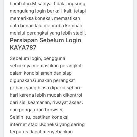
hambatan.Misalnya, tidak langsung
mengulang login berkali-kali, tetapi
memeriksa koneksi, memastikan
data benar, lalu mencoba kembali
melalui perangkat yang lebih stabil.
Persiapan Sebelum Login
KAYA787
Sebelum login, pengguna
sebaiknya memastikan perangkat
dalam kondisi aman dan siap
digunakan.Gunakan perangkat
pribadi yang biasa dipakai sehari-
hari karena lebih mudah dikontrol
dari sisi keamanan, riwayat akses,
dan pengaturan browser.
Selain itu, pastikan koneksi
internet stabil.Koneksi yang sering
terputus dapat menyebabkan