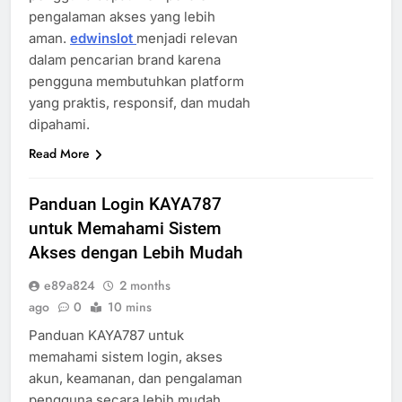
pengalaman akses yang lebih
aman.
edwinslot
menjadi relevan
dalam pencarian brand karena
pengguna membutuhkan platform
yang praktis, responsif, dan mudah
dipahami.
Read More
Panduan Login KAYA787
untuk Memahami Sistem
Akses dengan Lebih Mudah
e89a824
2 months
ago
0
10 mins
Panduan KAYA787 untuk
memahami sistem login, akses
akun, keamanan, dan pengalaman
pengguna secara lebih mudah,