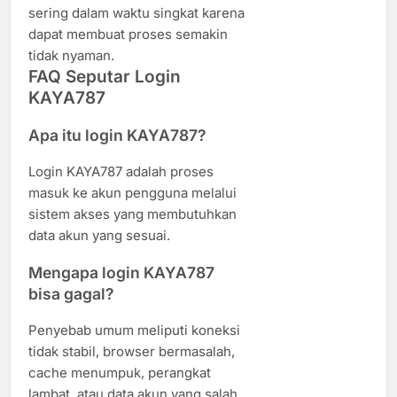
sering dalam waktu singkat karena
dapat membuat proses semakin
tidak nyaman.
FAQ Seputar Login
KAYA787
Apa itu login KAYA787?
Login KAYA787 adalah proses
masuk ke akun pengguna melalui
sistem akses yang membutuhkan
data akun yang sesuai.
Mengapa login KAYA787
bisa gagal?
Penyebab umum meliputi koneksi
tidak stabil, browser bermasalah,
cache menumpuk, perangkat
lambat, atau data akun yang salah