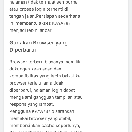
halaman tidak termuat sempurna
atau proses login terhenti di
tengah jalan.Persiapan sederhana
ini membantu akses KAYA787
menjadi lebih lancar.
Gunakan Browser yang
Diperbarui
Browser terbaru biasanya memiliki
dukungan keamanan dan
kompatibilitas yang lebih baik.Jika
browser terlalu lama tidak
diperbarui, halaman login dapat
mengalami gangguan tampilan atau
respons yang lambat.
Pengguna KAYA787 disarankan
memakai browser yang stabil,
membersihkan cache seperlunya,