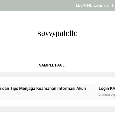
LEBAH4D Login dan Ti
Login KAYA
Cara Menjaga Keamanan Perang
EDWINSLOT Login dan Ti
vy Palette
LEBAH4D Login dan Ti
Desain Kreatif Dan Tips Dekorasi Rumah Dari Savvy Palette. So
Login KAYA
SAMPLE PAGE
Cara Menjaga Keamanan Perang
Menjaga Keamanan Informasi Akun
Login KAYA787 dan
2 Weeks Ago