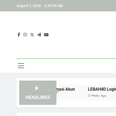
Skip
August 7, 2026
2:30:07 AM
to
content
Sav
Inspirasi 
a Keamanan Informasi Akun
LEBAH4D Login dan Tips 
2 Weeks Ago
HEADLINES