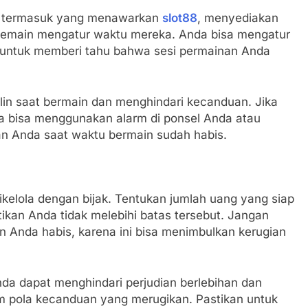
an, termasuk yang menawarkan
slot88
, menyediakan
 pemain mengatur waktu mereka. Anda bisa mengatur
u untuk memberi tahu bahwa sesi permainan Anda
lin saat bermain dan menghindari kecanduan. Jika
Anda bisa menggunakan alarm di ponsel Anda atau
an Anda saat waktu bermain sudah habis.
ikelola dengan bijak. Tentukan jumlah uang yang siap
ikan Anda tidak melebihi batas tersebut. Jangan
n Anda habis, karena ini bisa menimbulkan kerugian
a dapat menghindari perjudian berlebihan dan
m pola kecanduan yang merugikan. Pastikan untuk