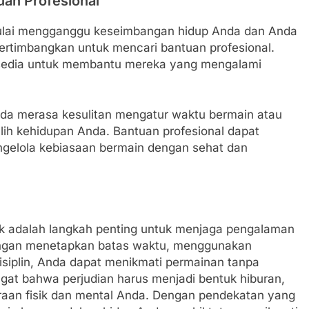
an Profesional
ulai mengganggu keseimbangan hidup Anda dan Anda
pertimbangkan untuk mencari bantuan profesional.
rsedia untuk membantu mereka yang mengalami
nda merasa kesulitan mengatur waktu bermain atau
ih kehidupan Anda. Bantuan profesional dapat
elola kebiasaan bermain dengan sehat dan
ak adalah langkah penting untuk menjaga pengalaman
ngan menetapkan batas waktu, menggunakan
siplin, Anda dapat menikmati permainan tanpa
ngat bahwa perjudian harus menjadi bentuk hiburan,
raan fisik dan mental Anda. Dengan pendekatan yang