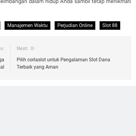
eimbangan dalam hidup Anda sambil tetap menikmati
Manajemen Waktu
Perjudian Online
Slot 88
s:
Next:
ga
Pilih corlaslot untuk Pengalaman Slot Dana
al
Terbaik yang Aman