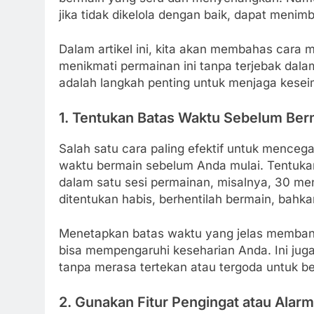
jika tidak dikelola dengan baik, dapat meni
Dalam artikel ini, kita akan membahas cara
menikmati permainan ini tanpa terjebak dal
adalah langkah penting untuk menjaga kese
1.
Tentukan Batas Waktu Sebelum Ber
Salah satu cara paling efektif untuk menc
waktu bermain sebelum Anda mulai. Tentuka
dalam satu sesi permainan, misalnya, 30 men
ditentukan habis, berhentilah bermain, bahka
Menetapkan batas waktu yang jelas membant
bisa mempengaruhi keseharian Anda. Ini ju
tanpa merasa tertekan atau tergoda untuk be
2.
Gunakan Fitur Pengingat atau Alarm