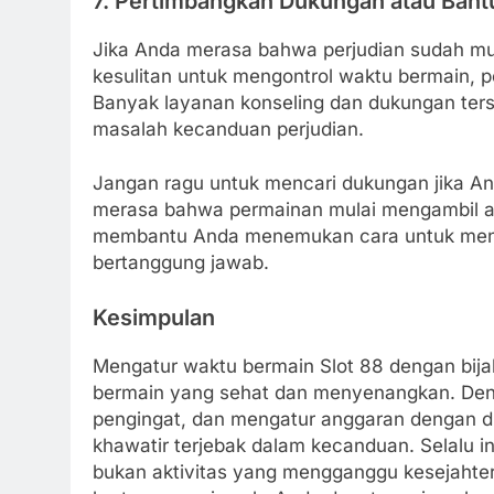
7.
Pertimbangkan Dukungan atau Bantu
Jika Anda merasa bahwa perjudian sudah m
kesulitan untuk mengontrol waktu bermain, 
Banyak layanan konseling dan dukungan te
masalah kecanduan perjudian.
Jangan ragu untuk mencari dukungan jika A
merasa bahwa permainan mulai mengambil al
membantu Anda menemukan cara untuk meng
bertanggung jawab.
Kesimpulan
Mengatur waktu bermain Slot 88 dengan bij
bermain yang sehat dan menyenangkan. De
pengingat, dan mengatur anggaran dengan di
khawatir terjebak dalam kecanduan. Selalu i
bukan aktivitas yang mengganggu kesejahte