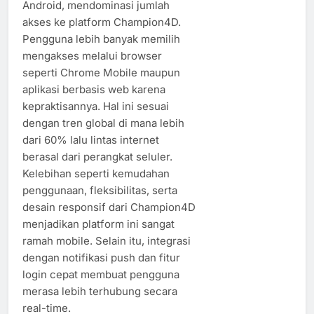
Android, mendominasi jumlah
akses ke platform Champion4D.
Pengguna lebih banyak memilih
mengakses melalui browser
seperti Chrome Mobile maupun
aplikasi berbasis web karena
kepraktisannya. Hal ini sesuai
dengan tren global di mana lebih
dari 60% lalu lintas internet
berasal dari perangkat seluler.
Kelebihan seperti kemudahan
penggunaan, fleksibilitas, serta
desain responsif dari Champion4D
menjadikan platform ini sangat
ramah mobile. Selain itu, integrasi
dengan notifikasi push dan fitur
login cepat membuat pengguna
merasa lebih terhubung secara
real-time.