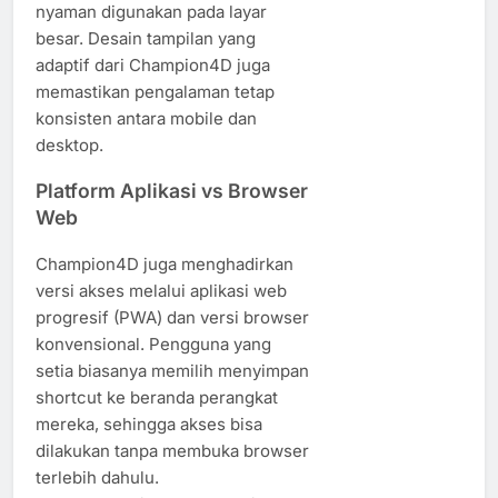
nyaman digunakan pada layar
besar. Desain tampilan yang
adaptif dari Champion4D juga
memastikan pengalaman tetap
konsisten antara mobile dan
desktop.
Platform Aplikasi vs Browser
Web
Champion4D juga menghadirkan
versi akses melalui aplikasi web
progresif (PWA) dan versi browser
konvensional. Pengguna yang
setia biasanya memilih menyimpan
shortcut ke beranda perangkat
mereka, sehingga akses bisa
dilakukan tanpa membuka browser
terlebih dahulu.