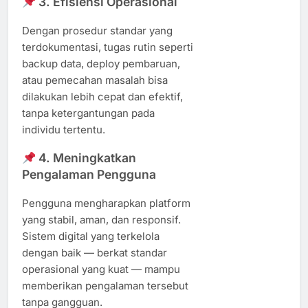
3. Efisiensi Operasional
Dengan prosedur standar yang
terdokumentasi, tugas rutin seperti
backup data, deploy pembaruan,
atau pemecahan masalah bisa
dilakukan lebih cepat dan efektif,
tanpa ketergantungan pada
individu tertentu.
4. Meningkatkan
Pengalaman Pengguna
Pengguna mengharapkan platform
yang stabil, aman, dan responsif.
Sistem digital yang terkelola
dengan baik — berkat standar
operasional yang kuat — mampu
memberikan pengalaman tersebut
tanpa gangguan.