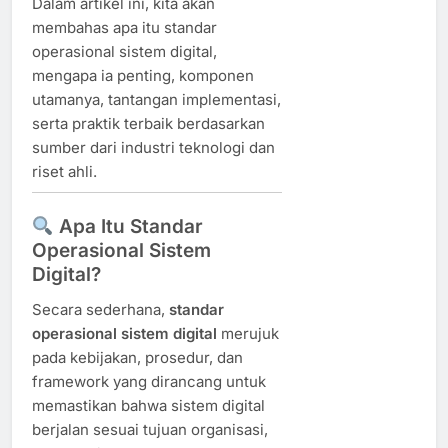
Dalam artikel ini, kita akan
membahas apa itu standar
operasional sistem digital,
mengapa ia penting, komponen
utamanya, tantangan implementasi,
serta praktik terbaik berdasarkan
sumber dari industri teknologi dan
riset ahli.
Apa Itu Standar
Operasional Sistem
Digital?
Secara sederhana,
standar
operasional sistem digital
merujuk
pada kebijakan, prosedur, dan
framework yang dirancang untuk
memastikan bahwa sistem digital
berjalan sesuai tujuan organisasi,