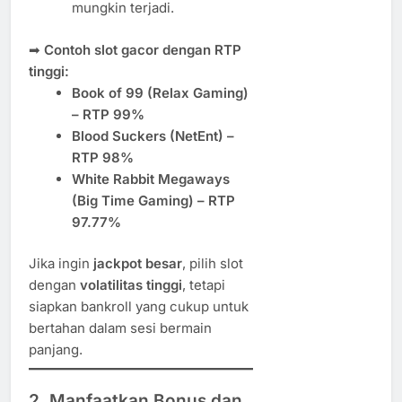
mungkin terjadi.
➡
Contoh slot gacor dengan RTP
tinggi:
Book of 99 (Relax Gaming)
– RTP 99%
Blood Suckers (NetEnt) –
RTP 98%
White Rabbit Megaways
(Big Time Gaming) – RTP
97.77%
Jika ingin
jackpot besar
, pilih slot
dengan
volatilitas tinggi
, tetapi
siapkan bankroll yang cukup untuk
bertahan dalam sesi bermain
panjang.
2. Manfaatkan Bonus dan