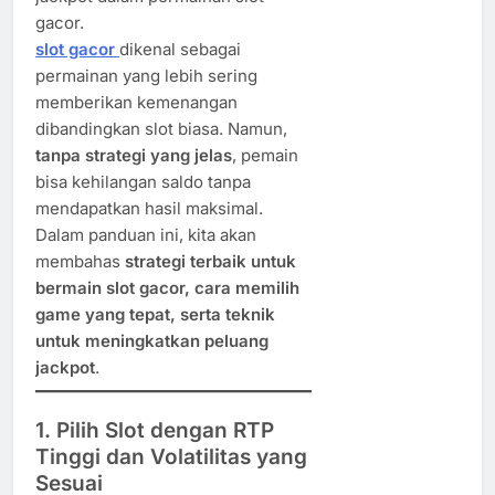
gacor.
slot gacor
dikenal sebagai
permainan yang lebih sering
memberikan kemenangan
dibandingkan slot biasa. Namun,
tanpa strategi yang jelas
, pemain
bisa kehilangan saldo tanpa
mendapatkan hasil maksimal.
Dalam panduan ini, kita akan
membahas
strategi terbaik untuk
bermain slot gacor, cara memilih
game yang tepat, serta teknik
untuk meningkatkan peluang
jackpot
.
1. Pilih Slot dengan RTP
Tinggi dan Volatilitas yang
Sesuai