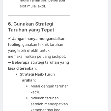
mulai ramai dan beberapa
slot mulai aktif.
6. Gunakan Strategi
Taruhan yang Tepat
✔
Jangan hanya mengandalkan
feeling
, gunakan teknik taruhan
yang lebih efektif untuk
memaksimalkan peluang jackpot.
➡
Beberapa strategi taruhan yang
bisa diterapkan:
Strategi Naik-Turun
Taruhan:
Mulai dengan taruhan
kecil.
Naikkan taruhan
setelah mendapatkan
kemenangan kecil