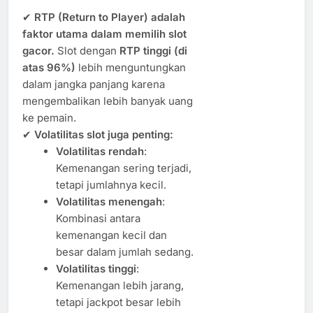
✔
RTP (Return to Player) adalah
faktor utama dalam memilih slot
gacor.
Slot dengan
RTP tinggi (di
atas 96%)
lebih menguntungkan
dalam jangka panjang karena
mengembalikan lebih banyak uang
ke pemain.
✔
Volatilitas slot juga penting:
Volatilitas rendah
:
Kemenangan sering terjadi,
tetapi jumlahnya kecil.
Volatilitas menengah
:
Kombinasi antara
kemenangan kecil dan
besar dalam jumlah sedang.
Volatilitas tinggi
:
Kemenangan lebih jarang,
tetapi jackpot besar lebih