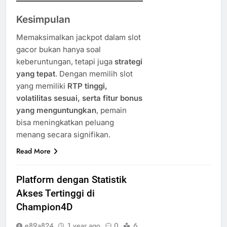
Kesimpulan
Memaksimalkan jackpot dalam slot
gacor bukan hanya soal
keberuntungan, tetapi juga
strategi
yang tepat
. Dengan memilih slot
yang memiliki
RTP tinggi,
volatilitas sesuai, serta fitur bonus
yang menguntungkan
, pemain
bisa meningkatkan peluang
menang secara signifikan.
Read More
Platform dengan Statistik
Akses Tertinggi di
Champion4D
e89a824
1 year ago
0
6