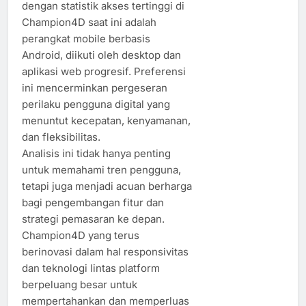
dengan statistik akses tertinggi di
Champion4D saat ini adalah
perangkat mobile berbasis
Android, diikuti oleh desktop dan
aplikasi web progresif. Preferensi
ini mencerminkan pergeseran
perilaku pengguna digital yang
menuntut kecepatan, kenyamanan,
dan fleksibilitas.
Analisis ini tidak hanya penting
untuk memahami tren pengguna,
tetapi juga menjadi acuan berharga
bagi pengembangan fitur dan
strategi pemasaran ke depan.
Champion4D yang terus
berinovasi dalam hal responsivitas
dan teknologi lintas platform
berpeluang besar untuk
mempertahankan dan memperluas