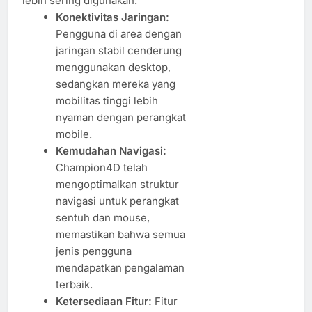
lebih sering digunakan:
Konektivitas Jaringan:
Pengguna di area dengan
jaringan stabil cenderung
menggunakan desktop,
sedangkan mereka yang
mobilitas tinggi lebih
nyaman dengan perangkat
mobile.
Kemudahan Navigasi:
Champion4D telah
mengoptimalkan struktur
navigasi untuk perangkat
sentuh dan mouse,
memastikan bahwa semua
jenis pengguna
mendapatkan pengalaman
terbaik.
Ketersediaan Fitur:
Fitur