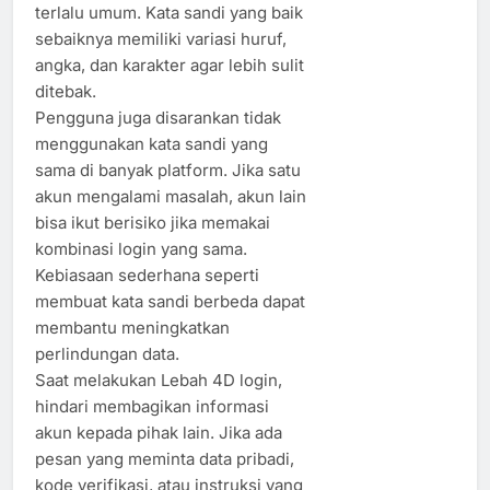
terlalu umum. Kata sandi yang baik
sebaiknya memiliki variasi huruf,
angka, dan karakter agar lebih sulit
ditebak.
Pengguna juga disarankan tidak
menggunakan kata sandi yang
sama di banyak platform. Jika satu
akun mengalami masalah, akun lain
bisa ikut berisiko jika memakai
kombinasi login yang sama.
Kebiasaan sederhana seperti
membuat kata sandi berbeda dapat
membantu meningkatkan
perlindungan data.
Saat melakukan Lebah 4D login,
hindari membagikan informasi
akun kepada pihak lain. Jika ada
pesan yang meminta data pribadi,
kode verifikasi, atau instruksi yang