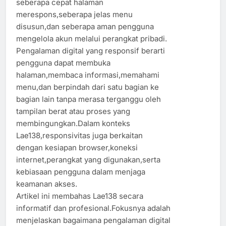
seberapa cepat halaman
merespons,seberapa jelas menu
disusun,dan seberapa aman pengguna
mengelola akun melalui perangkat pribadi.
Pengalaman digital yang responsif berarti
pengguna dapat membuka
halaman,membaca informasi,memahami
menu,dan berpindah dari satu bagian ke
bagian lain tanpa merasa terganggu oleh
tampilan berat atau proses yang
membingungkan.Dalam konteks
Lae138,responsivitas juga berkaitan
dengan kesiapan browser,koneksi
internet,perangkat yang digunakan,serta
kebiasaan pengguna dalam menjaga
keamanan akses.
Artikel ini membahas Lae138 secara
informatif dan profesional.Fokusnya adalah
menjelaskan bagaimana pengalaman digital