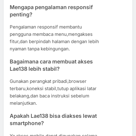
Mengapa pengalaman responsif
penting?
Pengalaman responsif membantu
pengguna membaca menu,mengakses
fitur,dan berpindah halaman dengan lebih
nyaman tanpa kebingungan.
Bagaimana cara membuat akses
Lae138 lebih stabil?
Gunakan perangkat pribadi,browser
terbaru,koneksi stabil,tutup aplikasi latar
belakang,dan baca instruksi sebelum
melanjutkan.
Apakah Lae138 bisa diakses lewat
smartphone?
Ya,akses mobile dapat digunakan selama