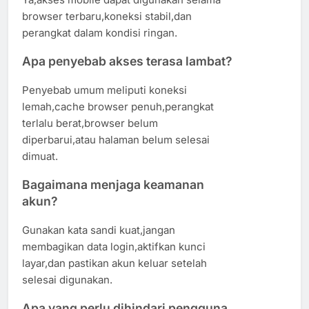
browser terbaru,koneksi stabil,dan
perangkat dalam kondisi ringan.
Apa penyebab akses terasa lambat?
Penyebab umum meliputi koneksi
lemah,cache browser penuh,perangkat
terlalu berat,browser belum
diperbarui,atau halaman belum selesai
dimuat.
Bagaimana menjaga keamanan
akun?
Gunakan kata sandi kuat,jangan
membagikan data login,aktifkan kunci
layar,dan pastikan akun keluar setelah
selesai digunakan.
Apa yang perlu dihindari pengguna