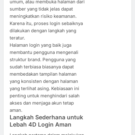
umum, atau membuka halaman dari
sumber yang tidak jelas dapat
meningkatkan risiko keamanan.
Karena itu, proses login sebaiknya
dilakukan dengan langkah yang
teratur.
Halaman login yang baik juga
membantu pengguna mengenali
struktur brand. Pengguna yang
sudah terbiasa biasanya dapat
membedakan tampilan halaman
yang konsisten dengan halaman
yang terlihat asing. Kebiasaan ini
penting untuk menghindari salah
akses dan menjaga akun tetap
aman.
Langkah Sederhana untuk
Lebah 4D Login Aman