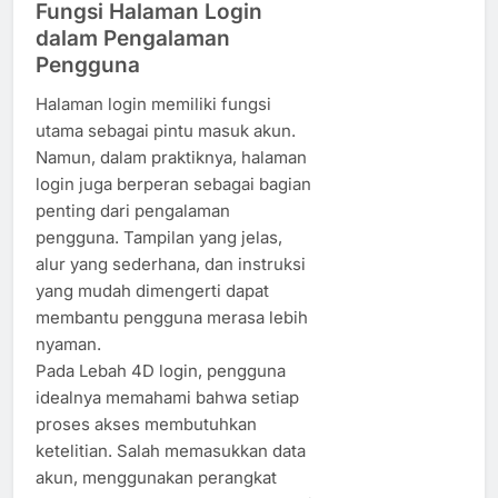
Fungsi Halaman Login
dalam Pengalaman
Pengguna
Halaman login memiliki fungsi
utama sebagai pintu masuk akun.
Namun, dalam praktiknya, halaman
login juga berperan sebagai bagian
penting dari pengalaman
pengguna. Tampilan yang jelas,
alur yang sederhana, dan instruksi
yang mudah dimengerti dapat
membantu pengguna merasa lebih
nyaman.
Pada Lebah 4D login, pengguna
idealnya memahami bahwa setiap
proses akses membutuhkan
ketelitian. Salah memasukkan data
akun, menggunakan perangkat