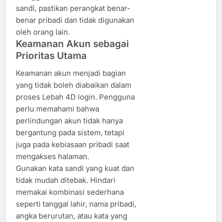
sandi, pastikan perangkat benar-
benar pribadi dan tidak digunakan
oleh orang lain.
Keamanan Akun sebagai
Prioritas Utama
Keamanan akun menjadi bagian
yang tidak boleh diabaikan dalam
proses Lebah 4D login. Pengguna
perlu memahami bahwa
perlindungan akun tidak hanya
bergantung pada sistem, tetapi
juga pada kebiasaan pribadi saat
mengakses halaman.
Gunakan kata sandi yang kuat dan
tidak mudah ditebak. Hindari
memakai kombinasi sederhana
seperti tanggal lahir, nama pribadi,
angka berurutan, atau kata yang