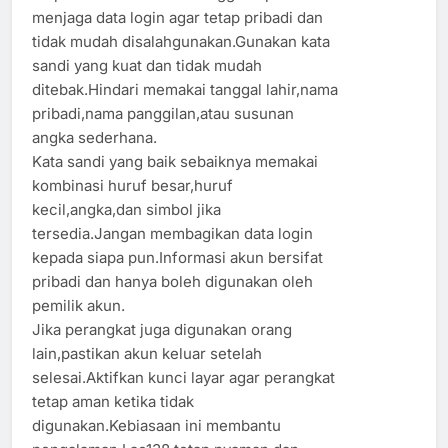
menjaga data login agar tetap pribadi dan
tidak mudah disalahgunakan.Gunakan kata
sandi yang kuat dan tidak mudah
ditebak.Hindari memakai tanggal lahir,nama
pribadi,nama panggilan,atau susunan
angka sederhana.
Kata sandi yang baik sebaiknya memakai
kombinasi huruf besar,huruf
kecil,angka,dan simbol jika
tersedia.Jangan membagikan data login
kepada siapa pun.Informasi akun bersifat
pribadi dan hanya boleh digunakan oleh
pemilik akun.
Jika perangkat juga digunakan orang
lain,pastikan akun keluar setelah
selesai.Aktifkan kunci layar agar perangkat
tetap aman ketika tidak
digunakan.Kebiasaan ini membantu