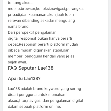
tentang akses
mobile,browser,koneksi,navigasi,perangkat
pribadi,dan keamanan akun jauh lebih
relevan dibanding sekadar mengulang
nama brand.
Dari perspektif pengalaman
digital,responsif bukan hanya berarti
cepat.Responsif berarti platform mudah
dibaca,mudah digunakan,stabil,dan
memberi pengguna kendali yang jelas
sejak awal.
FAQ Seputar Lae138
Apa itu Lae138?
Lae138 adalah brand keyword yang sering
dicari pengguna untuk memahami
akses,fitur,navigasi,dan pengalaman digital
dalam sebuah platform online.